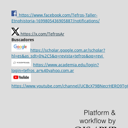
https://www.facebook.com/Tefros-Taller-
Etnohistoria-1699805436905887/notifications/
https://x.com/TefrosAr
Buscadores
https://scholar.google.com.ar/scholar?
hl=es&as_sdt=0%2C5&q=revista+tefros&oq=revi
https://www.academia.edu/login?
login=tefros_ar%40yahoo.com.ar
https://www.youtube.com/channel/UCBcX79BNecrHERO9T