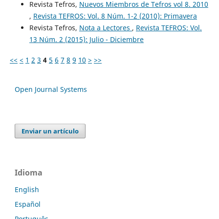
Revista Tefros,
Nuevos Miembros de Tefros vol 8. 2010
,
Revista TEFROS: Vol. 8 Núm. 1-2 (2010): Primavera
Revista Tefros,
Nota a Lectores
,
Revista TEFROS: Vol.
13 Núm. 2 (2015): Julio - Diciembre
<<
<
1
2
3
4
5
6
7
8
9
10
>
>>
Open Journal Systems
Enviar un artículo
Idioma
English
Español
Português