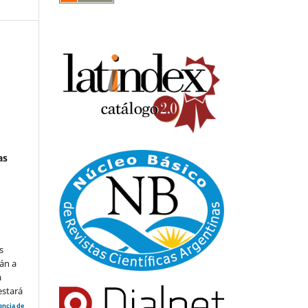
as
s
án a
a
estará
cencia de