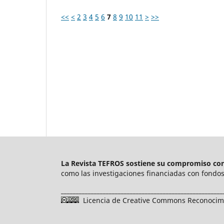
<<
<
2
3
4
5
6
7
8
9
10
11
>
>>
La Revista TEFROS sostiene su compromiso con 
como las investigaciones financiadas con fondos 
______________________________________________________
Licencia de Creative Commons Reconocimie