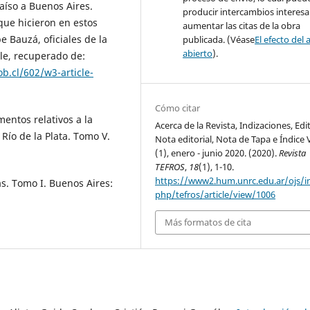
íso a Buenos Aires.
producir intercambios interesa
que hicieron en estos
aumentar las citas de la obra
e Bauzá, oficiales de la
publicada. (Véase
El efecto del 
abierto
).
ile, recuperado de:
.cl/602/w3-article-
Cómo citar
mentos relativos a la
Acerca de la Revista, Indizaciones, Edi
Río de la Plata. Tomo V.
Nota editorial, Nota de Tapa e Índice 
(1), enero - junio 2020. (2020).
Revista
TEFROS
,
18
(1), 1-10.
https://www2.hum.unrc.edu.ar/ojs/i
s. Tomo I. Buenos Aires:
php/tefros/article/view/1006
Más formatos de cita