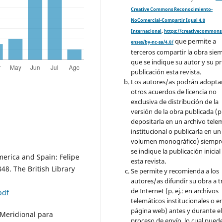
Creative Commons Reconocimiento-
NoComercial-Compartir Igual 4.0
Internacional
.
https://creativecommons.
que permite a
enses/by-nc-sa/4.0/
terceros compartir la obra sie
que se indique su autor y su p
publicación esta revista.
Los autores/as podrán adopta
otros acuerdos de licencia no
exclusiva de distribución de la
versión de la obra publicada (p. 
depositarla en un archivo tele
institucional o publicarla en un
volumen monográfico) siempr
se indique la publicación inicial
merica and Spain: Felipe
esta revista.
48. The British Library
Se permite y recomienda a los
autores/as difundir su obra a t
de Internet (p. ej.: en archivos
pdf
telemáticos institucionales o e
página web) antes y durante e
a Meridional para
proceso de envío, lo cual pued