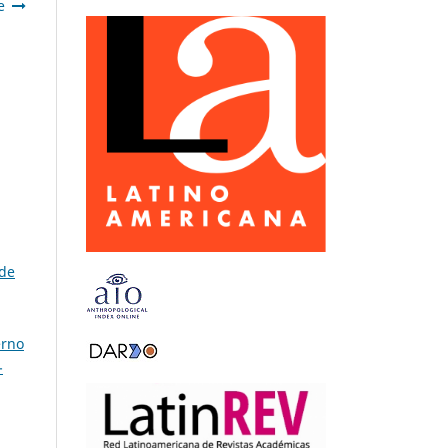
e
 de
erno
-