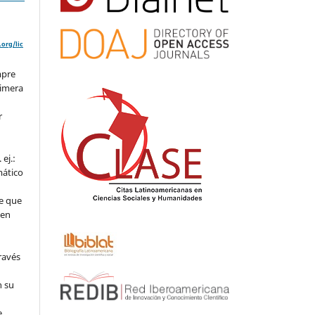
org/lic
mpre
rimera
r
ej.:
mático
e que
 en
ravés
n su
l
e