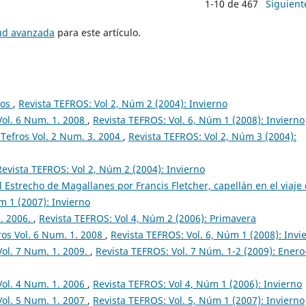
1-10 de 467
Siguient
tud avanzada
para este artículo.
ios
,
Revista TEFROS: Vol 2, Núm 2 (2004): Invierno
Vol. 6 Num. 1. 2008
,
Revista TEFROS: Vol. 6, Núm 1 (2008): Invierno
Tefros Vol. 2 Num. 3. 2004
,
Revista TEFROS: Vol 2, Núm 3 (2004):
Revista TEFROS: Vol 2, Núm 2 (2004): Invierno
l Estrecho de Magallanes por Francis Fletcher, capellán en el viaje
m 1 (2007): Invierno
2. 2006.
,
Revista TEFROS: Vol 4, Núm 2 (2006): Primavera
os Vol. 6 Num. 1. 2008
,
Revista TEFROS: Vol. 6, Núm 1 (2008): Invi
Vol. 7 Num. 1. 2009.
,
Revista TEFROS: Vol. 7 Núm. 1-2 (2009): Enero
Vol. 4 Num. 1. 2006
,
Revista TEFROS: Vol 4, Núm 1 (2006): Invierno
Vol. 5 Num. 1. 2007
,
Revista TEFROS: Vol. 5, Núm 1 (2007): Invierno