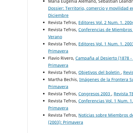
María Eugenia Alemano, Sebastián Leandro
Dossier: Territorio, comercio y movilidad
Diciembre
Revista Tefros,
Editores Vol. 2 Num. 1. 20
Revista Tefros,
Conferencias de Miembros 
Verano
Revista Tefros,
Editores Vol. 1 Num. 1. 200
Primavera
Flavio Rivero,
Campaña al Desierto (1878 -
Primavera
Revista Tefros,
Objetivos del boletin
,
Revi
Martha Bechis,
Imágenes de la Frontera 
Primavera
Revista Tefros,
Congresos 2003
,
Revista T
Revista Tefros,
Conferencias Vol. 1 Num. 1
Primavera
Revista Tefros,
Noticias sobre Miembros d
(2003): Primavera