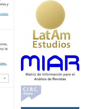
ntes y
acceso
tores,
Vol 18
ndex.