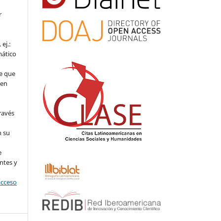
r
ej.:
mático
e que
 en
ravés
n su
l
e
ntes y
acceso