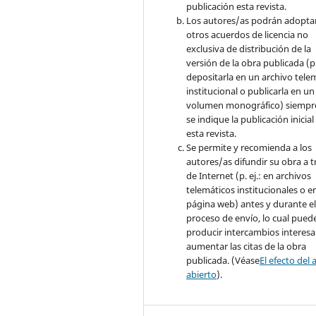
publicación esta revista.
Los autores/as podrán adopta
otros acuerdos de licencia no
exclusiva de distribución de la
versión de la obra publicada (p. 
depositarla en un archivo tele
institucional o publicarla en un
volumen monográfico) siempr
se indique la publicación inicial
esta revista.
Se permite y recomienda a los
autores/as difundir su obra a t
de Internet (p. ej.: en archivos
telemáticos institucionales o e
página web) antes y durante e
proceso de envío, lo cual pued
producir intercambios interesa
aumentar las citas de la obra
publicada. (Véase
El efecto del 
abierto
).