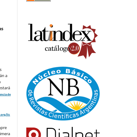
as
s
án a
a
estará
cencia de
org/lic
mpre
rimera