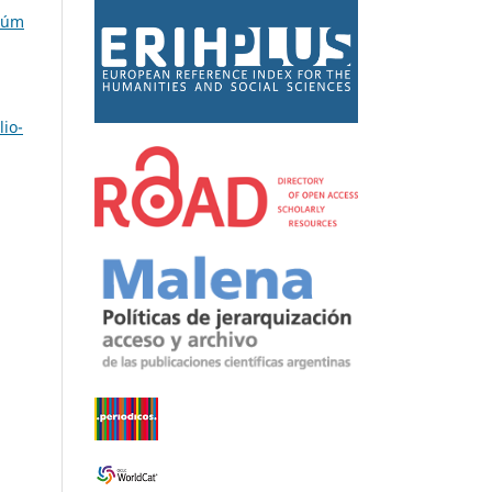
 Núm
lio-