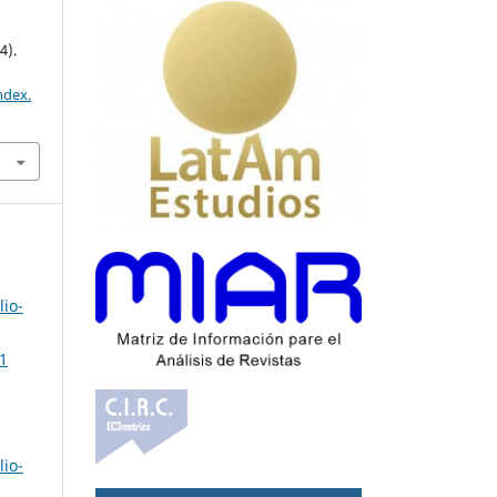
4).
ndex.
lio-
 1
lio-