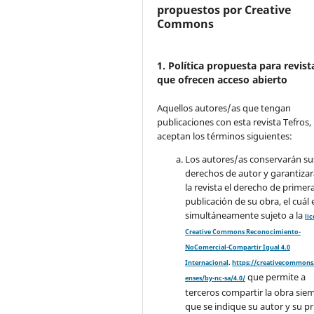
propuestos por Creative
Commons
1. Política propuesta para revist
que ofrecen acceso abierto
Aquellos autores/as que tengan
publicaciones con esta revista Tefros,
aceptan los términos siguientes:
Los autores/as conservarán su
derechos de autor y garantizar
la revista el derecho de primer
publicación de su obra, el cuál 
simultáneamente sujeto a la
li
Creative Commons Reconocimiento-
NoComercial-Compartir Igual 4.0
Internacional
.
https://creativecommons.
que permite a
enses/by-nc-sa/4.0/
terceros compartir la obra sie
que se indique su autor y su p