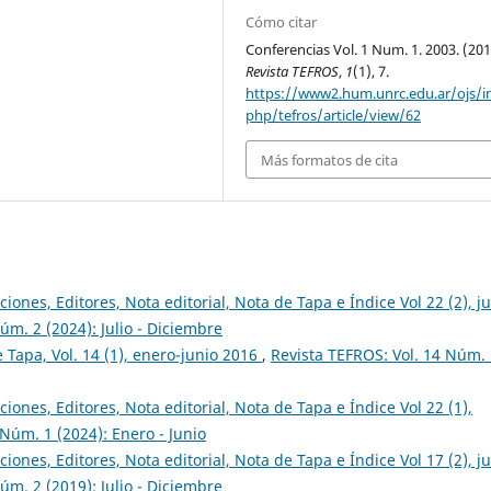
Cómo citar
Conferencias Vol. 1 Num. 1. 2003. (201
Revista TEFROS
,
1
(1), 7.
https://www2.hum.unrc.edu.ar/ojs/i
php/tefros/article/view/62
Más formatos de cita
ciones, Editores, Nota editorial, Nota de Tapa e Índice Vol 22 (2), ju
úm. 2 (2024): Julio - Diciembre
e Tapa, Vol. 14 (1), enero-junio 2016
,
Revista TEFROS: Vol. 14 Núm.
ciones, Editores, Nota editorial, Nota de Tapa e Índice Vol 22 (1),
 Núm. 1 (2024): Enero - Junio
ciones, Editores, Nota editorial, Nota de Tapa e Índice Vol 17 (2), ju
úm. 2 (2019): Julio - Diciembre