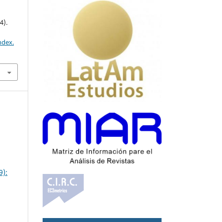
4).
ndex.
9):