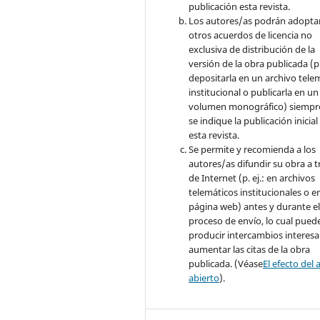
publicación esta revista.
Los autores/as podrán adopta
otros acuerdos de licencia no
exclusiva de distribución de la
versión de la obra publicada (p. 
depositarla en un archivo tele
institucional o publicarla en un
volumen monográfico) siempr
se indique la publicación inicial
esta revista.
Se permite y recomienda a los
autores/as difundir su obra a t
de Internet (p. ej.: en archivos
telemáticos institucionales o e
página web) antes y durante e
proceso de envío, lo cual pued
producir intercambios interesa
aumentar las citas de la obra
publicada. (Véase
El efecto del 
abierto
).