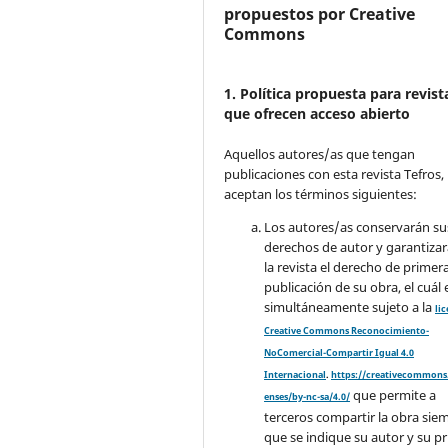
propuestos por Creative
Commons
1. Política propuesta para revist
que ofrecen acceso abierto
Aquellos autores/as que tengan
publicaciones con esta revista Tefros,
aceptan los términos siguientes:
Los autores/as conservarán su
derechos de autor y garantizar
la revista el derecho de primer
publicación de su obra, el cuál 
simultáneamente sujeto a la
li
Creative Commons Reconocimiento-
NoComercial-Compartir Igual 4.0
Internacional
.
https://creativecommons.
que permite a
enses/by-nc-sa/4.0/
terceros compartir la obra sie
que se indique su autor y su p