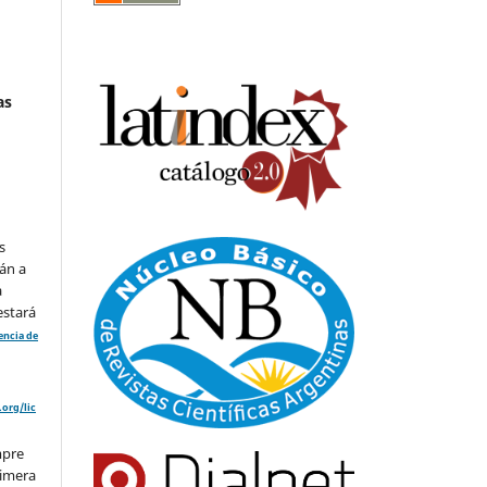
as
s
án a
a
estará
cencia de
org/lic
mpre
rimera