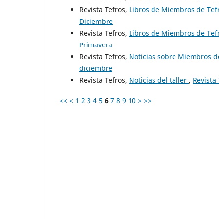
Revista Tefros,
Libros de Miembros de Tef
Diciembre
Revista Tefros,
Libros de Miembros de Tefr
Primavera
Revista Tefros,
Noticias sobre Miembros de
diciembre
Revista Tefros,
Noticias del taller
,
Revista
<<
<
1
2
3
4
5
6
7
8
9
10
>
>>