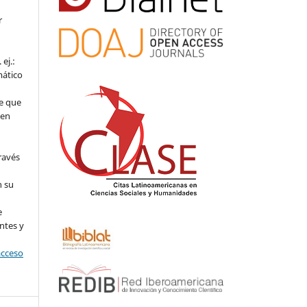
r
ej.:
mático
e que
 en
ravés
n su
l
e
ntes y
acceso