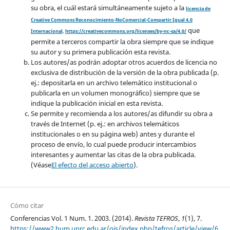
su obra, el cuál estará simultáneamente sujeto a la
licencia de
Creative Commons Reconocimiento-NoComercial-Compartir Igual 4.0
que
Internacional
.
https://creativecommons.org/licenses/by-nc-sa/4.0/
permite a terceros compartir la obra siempre que se indique
su autor y su primera publicación esta revista.
Los autores/as podrán adoptar otros acuerdos de licencia no
exclusiva de distribución de la versión de la obra publicada (p.
ej.: depositarla en un archivo telemático institucional o
publicarla en un volumen monográfico) siempre que se
indique la publicación inicial en esta revista.
Se permite y recomienda a los autores/as difundir su obra a
través de Internet (p. ej.: en archivos telemáticos
institucionales o en su página web) antes y durante el
proceso de envío, lo cual puede producir intercambios
interesantes y aumentar las citas de la obra publicada.
(Véase
El efecto del acceso abierto
).
Cómo citar
Conferencias Vol. 1 Num. 1. 2003. (2014).
Revista TEFROS
,
1
(1), 7.
https://www2.hum.unrc.edu.ar/ojs/index.php/tefros/article/view/6