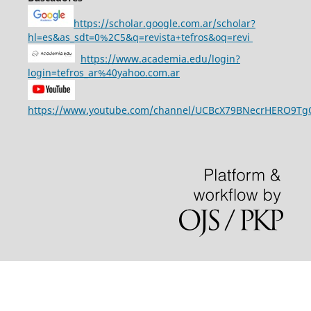
https://scholar.google.com.ar/scholar?
hl=es&as_sdt=0%2C5&q=revista+tefros&oq=revi
https://www.academia.edu/login?
login=tefros_ar%40yahoo.com.ar
https://www.youtube.com/channel/UCBcX79BNecrHERO9T