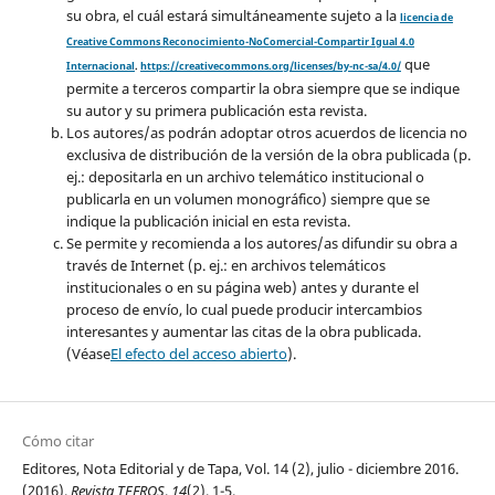
su obra, el cuál estará simultáneamente sujeto a la
licencia de
Creative Commons Reconocimiento-NoComercial-Compartir Igual 4.0
que
Internacional
.
https://creativecommons.org/licenses/by-nc-sa/4.0/
permite a terceros compartir la obra siempre que se indique
su autor y su primera publicación esta revista.
Los autores/as podrán adoptar otros acuerdos de licencia no
exclusiva de distribución de la versión de la obra publicada (p.
ej.: depositarla en un archivo telemático institucional o
publicarla en un volumen monográfico) siempre que se
indique la publicación inicial en esta revista.
Se permite y recomienda a los autores/as difundir su obra a
través de Internet (p. ej.: en archivos telemáticos
institucionales o en su página web) antes y durante el
proceso de envío, lo cual puede producir intercambios
interesantes y aumentar las citas de la obra publicada.
(Véase
El efecto del acceso abierto
).
Cómo citar
Editores, Nota Editorial y de Tapa, Vol. 14 (2), julio - diciembre 2016.
(2016).
Revista TEFROS
,
14
(2), 1-5.