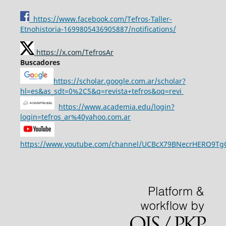
https://www.facebook.com/Tefros-Taller-
Etnohistoria-1699805436905887/notifications/
https://x.com/TefrosAr
Buscadores
https://scholar.google.com.ar/scholar?
hl=es&as_sdt=0%2C5&q=revista+tefros&oq=revi
https://www.academia.edu/login?
login=tefros_ar%40yahoo.com.ar
https://www.youtube.com/channel/UCBcX79BNecrHERO9T