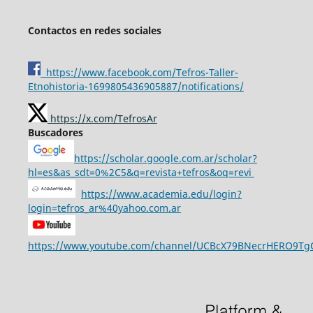
Contactos en redes sociales
https://www.facebook.com/Tefros-Taller-
Etnohistoria-1699805436905887/notifications/
https://x.com/TefrosAr
Buscadores
https://scholar.google.com.ar/scholar?
hl=es&as_sdt=0%2C5&q=revista+tefros&oq=revi
https://www.academia.edu/login?
login=tefros_ar%40yahoo.com.ar
https://www.youtube.com/channel/UCBcX79BNecrHERO9T