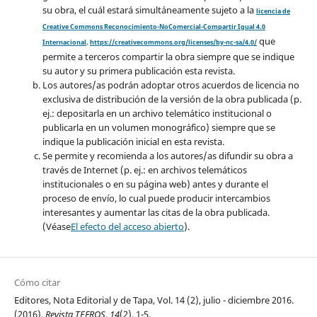
su obra, el cuál estará simultáneamente sujeto a la
licencia de
Creative Commons Reconocimiento-NoComercial-Compartir Igual 4.0
que
Internacional
.
https://creativecommons.org/licenses/by-nc-sa/4.0/
permite a terceros compartir la obra siempre que se indique
su autor y su primera publicación esta revista.
Los autores/as podrán adoptar otros acuerdos de licencia no
exclusiva de distribución de la versión de la obra publicada (p.
ej.: depositarla en un archivo telemático institucional o
publicarla en un volumen monográfico) siempre que se
indique la publicación inicial en esta revista.
Se permite y recomienda a los autores/as difundir su obra a
través de Internet (p. ej.: en archivos telemáticos
institucionales o en su página web) antes y durante el
proceso de envío, lo cual puede producir intercambios
interesantes y aumentar las citas de la obra publicada.
(Véase
El efecto del acceso abierto
).
Cómo citar
Editores, Nota Editorial y de Tapa, Vol. 14 (2), julio - diciembre 2016.
(2016).
Revista TEFROS
,
14
(2), 1-5.