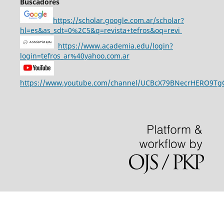
Buscadores
https://scholar.google.com.ar/scholar?
hl=es&as_sdt=0%2C5&q=revista+tefros&oq=revi
https://www.academia.edu/login?
login=tefros_ar%40yahoo.com.ar
https://www.youtube.com/channel/UCBcX79BNecrHERO9T