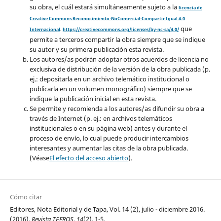
su obra, el cuál estará simultáneamente sujeto a la
licencia de
Creative Commons Reconocimiento-NoComercial-Compartir Igual 4.0
que
Internacional
.
https://creativecommons.org/licenses/by-nc-sa/4.0/
permite a terceros compartir la obra siempre que se indique
su autor y su primera publicación esta revista.
Los autores/as podrán adoptar otros acuerdos de licencia no
exclusiva de distribución de la versión de la obra publicada (p.
ej.: depositarla en un archivo telemático institucional o
publicarla en un volumen monográfico) siempre que se
indique la publicación inicial en esta revista.
Se permite y recomienda a los autores/as difundir su obra a
través de Internet (p. ej.: en archivos telemáticos
institucionales o en su página web) antes y durante el
proceso de envío, lo cual puede producir intercambios
interesantes y aumentar las citas de la obra publicada.
(Véase
El efecto del acceso abierto
).
Cómo citar
Editores, Nota Editorial y de Tapa, Vol. 14 (2), julio - diciembre 2016.
(2016).
Revista TEFROS
,
14
(2), 1-5.