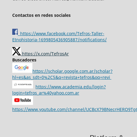
Contactos en redes sociales
https://www.facebook.com/Tefros-Taller-
Etnohistoria-1699805436905887/notifications/
https://x.com/TefrosAr
Buscadores
https://scholar.google.com.ar/scholar?
hl=es&as_sdt=0%2C5&q=revista+tefros&oq=revi
https://www.academia.edu/login?
login=tefros_ar%40yahoo.com.ar
https://www.youtube.com/channel/UCBcX79BNecrHERO9T