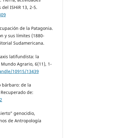
 del ISHiR 13, 2-5.
309
ocupación de la Patagonia.
ón y sus límites (1880-
ditorial Sudamericana.
xis latifundista: la
. Mundo Agrario, 6(11), 1-
handle/10915/13439
 bárbaro: de la
. Recuperado de:
2
ierto” genocidio,
rnos de Antropología