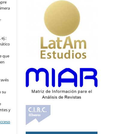
mpre
rimera
r
ej.:
mático
e que
 en
ravés
n su
l
e
ntes y
acceso