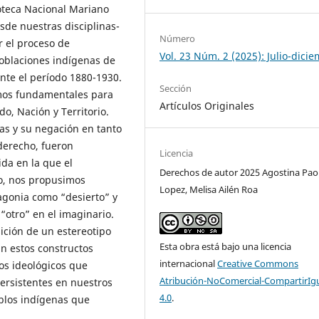
ioteca Nacional Mariano
sde nuestras disciplinas-
Número
r el proceso de
Vol. 23 Núm. 2 (2025): Julio-dici
oblaciones indígenas de
nte el período 1880-1930.
Sección
mos fundamentales para
Artículos Originales
do, Nación y Territorio.
as y su negación en tanto
 derecho, fueron
Licencia
ida en la que el
Derechos de autor 2025 Agostina Pao
so, nos propusimos
Lopez, Melisa Ailén Roa
agonia como “desierto” y
“otro” en el imaginario.
ción de un estereotipo
Esta obra está bajo una licencia
n estos constructos
internacional
Creative Commons
os ideológicos que
Atribución-NoComercial-CompartirIg
persistentes en nuestros
4.0
.
eblos indígenas que