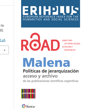
 la
0).
2.a5