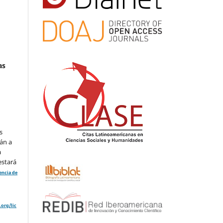
as
s
án a
a
estará
cencia de
org/lic