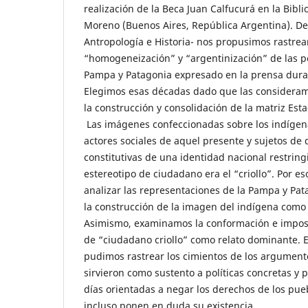
realización de la Beca Juan Calfucurá en la Bibl
Moreno (Buenos Aires, República Argentina). De
Antropología e Historia- nos propusimos rastrea
“homogeneización” y “argentinización” de las p
Pampa y Patagonia expresado en la prensa dura
Elegimos esas décadas dado que las considera
la construcción y consolidación de la matriz Esta
Las imágenes confeccionadas sobre los indígen
actores sociales de aquel presente y sujetos de
constitutivas de una identidad nacional restring
estereotipo de ciudadano era el “criollo”. Por e
analizar las representaciones de la Pampa y Pat
la construcción de la imagen del indígena como 
Asimismo, examinamos la conformación e imposi
de “ciudadano criollo” como relato dominante. E
pudimos rastrear los cimientos de los argument
sirvieron como sustento a políticas concretas y 
días orientadas a negar los derechos de los pu
incluso ponen en duda su existencia.