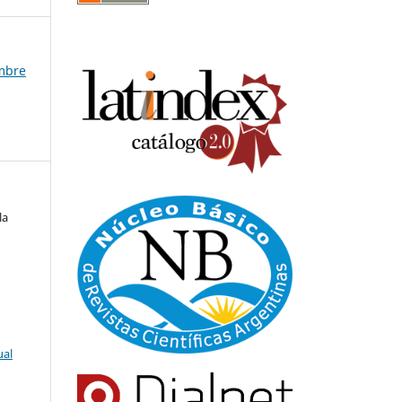
embre
la
ual