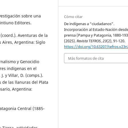
nvestigación sobre una
Cómo citar
intiuno Editores.
De indígenas a “ciudadanos”.
Incorporación al Estado-Nación desde
 (coord.). Aventuras de la
prensa (Pampa y Patagonia, 1880-193
(2025).
Revista TEFROS
,
23
(2), 91-120.
s Aires, Argentina: Siglo
https://doi.org/10.63207/tefros.v23n
Más formatos de cita
ernalismo y Genocidio
res indígenas en el
J. y Villar, D. (comps.).
s de las llanuras del Plata
osario, Argentina:
Patagonia Central (1885-
: Tierra, actividades