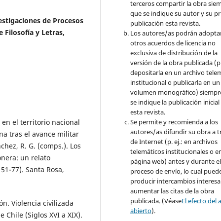
terceros compartir la obra sie
que se indique su autor y su p
estigaciones de Procesos
publicación esta revista.
 Filosofía y Letras,
Los autores/as podrán adopta
otros acuerdos de licencia no
exclusiva de distribución de la
versión de la obra publicada (p. 
depositarla en un archivo tele
institucional o publicarla en un
volumen monográfico) siempr
se indique la publicación inicial
esta revista.
en el territorio nacional
Se permite y recomienda a los
autores/as difundir su obra a t
na tras el avance militar
de Internet (p. ej.: en archivos
nchez, R. G. (comps.). Los
telemáticos institucionales o e
onera: un relato
página web) antes y durante e
51-77). Santa Rosa,
proceso de envío, lo cual pued
producir intercambios interesa
aumentar las citas de la obra
publicada. (Véase
El efecto del 
ión. Violencia civilizada
abierto
).
e Chile (Siglos XVI a XIX).