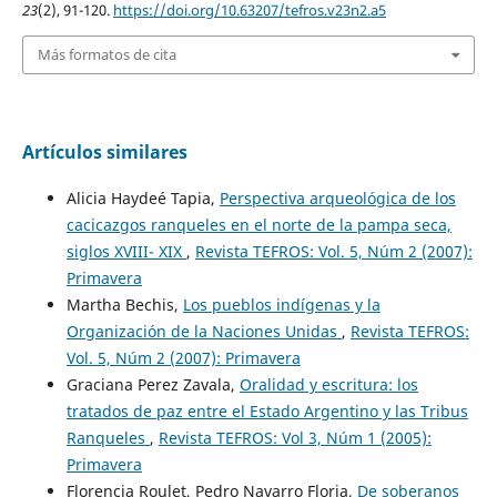
23
(2), 91-120.
https://doi.org/10.63207/tefros.v23n2.a5
Más formatos de cita
Artículos similares
Alicia Haydeé Tapia,
Perspectiva arqueológica de los
cacicazgos ranqueles en el norte de la pampa seca,
siglos XVIII- XIX
,
Revista TEFROS: Vol. 5, Núm 2 (2007):
Primavera
Martha Bechis,
Los pueblos indígenas y la
Organización de la Naciones Unidas
,
Revista TEFROS:
Vol. 5, Núm 2 (2007): Primavera
Graciana Perez Zavala,
Oralidad y escritura: los
tratados de paz entre el Estado Argentino y las Tribus
Ranqueles
,
Revista TEFROS: Vol 3, Núm 1 (2005):
Primavera
Florencia Roulet, Pedro Navarro Floria,
De soberanos