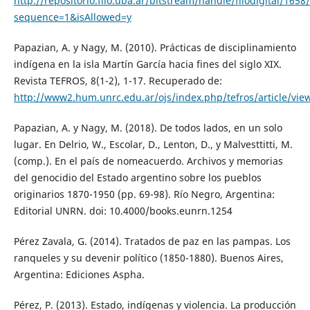
http://repositorio.filo.uba.ar/bitstream/handle/filodigital/165
sequence=1&isAllowed=y
Papazian, A. y Nagy, M. (2010). Prácticas de disciplinamiento
indígena en la isla Martín García hacia fines del siglo XIX.
Revista TEFROS, 8(1-2), 1-17. Recuperado de:
http://www2.hum.unrc.edu.ar/ojs/index.php/tefros/article/vie
Papazian, A. y Nagy, M. (2018). De todos lados, en un solo
lugar. En Delrio, W., Escolar, D., Lenton, D., y Malvesttitti, M.
(comp.). En el país de nomeacuerdo. Archivos y memorias
del genocidio del Estado argentino sobre los pueblos
originarios 1870-1950 (pp. 69-98). Río Negro, Argentina:
Editorial UNRN. doi: 10.4000/books.eunrn.1254
Pérez Zavala, G. (2014). Tratados de paz en las pampas. Los
ranqueles y su devenir político (1850-1880). Buenos Aires,
Argentina: Ediciones Aspha.
Pérez, P. (2013). Estado, indígenas y violencia. La producción