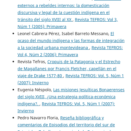
externos a rebeldes internos: la domesticación
discursiva y legal de la cuestión indígena en el
tránsito del siglo XVIII al XX
,
Revista TEFROS: Vol 3,
Núm 1 (2005): Primavera
Leonel Cabrera Pérez, Isabel Barreto Messano,
El
ocaso del mundo indígena y las formas de integración
a la sociedad urbana montevideana
,
Revista TEFROS:
Vol 4, Núm 2 (2006): Primavera
Revista Tefros,
Croquis de la Patagonia y el Estrecho
de Magallanes por Francis Fletcher, capellán en el
viaje de Drake 1577-80
,
Revista TEFROS: Vol. 5, Núm 1
(2007): Invierno
Eugenia Néspolo,
Las misiones Jesuíticas Bonaerenses
del siglo XVIII, ¿Una estrategia política-económica
indígena?.
,
Revista TEFROS: Vol. 5, Núm 1 (2007):
Invierno
Pedro Navarro Floria,
Reseña bibliográfica y
comentarios de Episodios del territorio del sur de