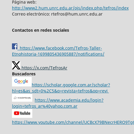
Página web:
http://www2.hum.unrc.edu.ar/ojs/index.php/tefros/index
Correo electrónico: rtefros@hum.unrc.edu.ar
Contactos en redes sociales
https://www.facebook.com/Tefros-Taller-
Etnohistoria-1699805436905887/notifications/
https://x.com/TefrosAr
Buscadores
https://scholar.google.com.ar/scholar?
hl=es&as_sdt=0%2C5&q=revista+tefros&oq=revi
https://www.academia.edu/login?
login=tefros_ar%40yahoo.com.ar
https://www.youtube.com/channel/UCBcX79BNecrHERO9T