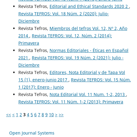
Revista Tefros,
Editorial and Ethical Standards 2020 2
,
Revista TEFROS: Vol. 18 Núm. 2 (2020): Julio-
Diciembre
Revista Tefros,
Miembros del tefros Vol. 12, Nº 2, Año
2014
,
Revista TEFROS: Vol. 12, Núm. 2 (2014):
Primavera
Revista Tefros,
Normas Editoriales - Éticas en Español
2021
,
Revista TEFROS: Vol. 19 Núm. 2 (2021): Julio -
Diciembre
Revista Tefros,
Editores, Nota Editorial y de Tapa Vol
15 (1), enero-junio 2017
,
Revista TEFROS: Vol. 15 Núm.
1 (2017): Enero - Junio
Revista Tefros,
Nota Editorial Vol. 11 Num. 1-2, 2013
,
Revista TEFROS: Vol. 11 Núm. 1-2 (2013): Primavera
<<
<
1
2
3
4
5
6
7
8
9
10
>
>>
Open Journal Systems