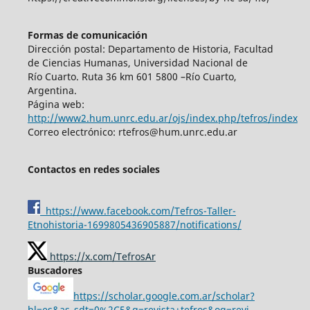
Formas de comunicación
Dirección postal: Departamento de Historia, Facultad
de Ciencias Humanas, Universidad Nacional de
Río Cuarto. Ruta 36 km 601 5800 –Río Cuarto,
Argentina.
Página web:
http://www2.hum.unrc.edu.ar/ojs/index.php/tefros/index
Correo electrónico: rtefros@hum.unrc.edu.ar
Contactos en redes sociales
https://www.facebook.com/Tefros-Taller-
Etnohistoria-1699805436905887/notifications/
https://x.com/TefrosAr
Buscadores
https://scholar.google.com.ar/scholar?
hl=es&as_sdt=0%2C5&q=revista+tefros&oq=revi