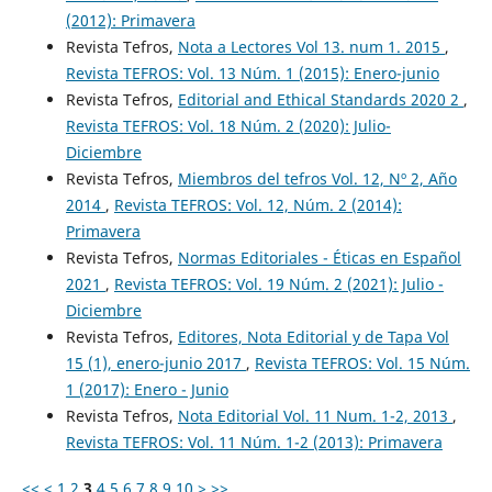
(2012): Primavera
Revista Tefros,
Nota a Lectores Vol 13. num 1. 2015
,
Revista TEFROS: Vol. 13 Núm. 1 (2015): Enero-junio
Revista Tefros,
Editorial and Ethical Standards 2020 2
,
Revista TEFROS: Vol. 18 Núm. 2 (2020): Julio-
Diciembre
Revista Tefros,
Miembros del tefros Vol. 12, Nº 2, Año
2014
,
Revista TEFROS: Vol. 12, Núm. 2 (2014):
Primavera
Revista Tefros,
Normas Editoriales - Éticas en Español
2021
,
Revista TEFROS: Vol. 19 Núm. 2 (2021): Julio -
Diciembre
Revista Tefros,
Editores, Nota Editorial y de Tapa Vol
15 (1), enero-junio 2017
,
Revista TEFROS: Vol. 15 Núm.
1 (2017): Enero - Junio
Revista Tefros,
Nota Editorial Vol. 11 Num. 1-2, 2013
,
Revista TEFROS: Vol. 11 Núm. 1-2 (2013): Primavera
<<
<
1
2
3
4
5
6
7
8
9
10
>
>>