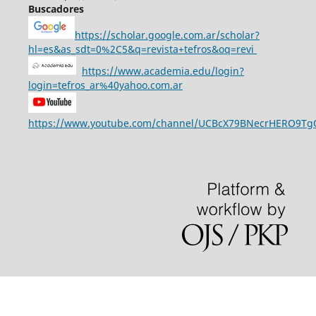
Buscadores
https://scholar.google.com.ar/scholar?
hl=es&as_sdt=0%2C5&q=revista+tefros&oq=revi
https://www.academia.edu/login?
login=tefros_ar%40yahoo.com.ar
https://www.youtube.com/channel/UCBcX79BNecrHERO9T