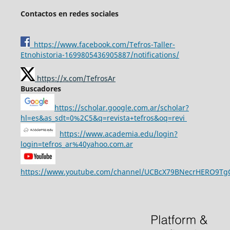
Contactos en redes sociales
https://www.facebook.com/Tefros-Taller-
Etnohistoria-1699805436905887/notifications/
https://x.com/TefrosAr
Buscadores
https://scholar.google.com.ar/scholar?
hl=es&as_sdt=0%2C5&q=revista+tefros&oq=revi
https://www.academia.edu/login?
login=tefros_ar%40yahoo.com.ar
https://www.youtube.com/channel/UCBcX79BNecrHERO9T