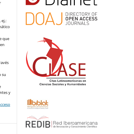
r
ej.:
mático
e que
 en
ravés
n su
l
e
ntes y
acceso