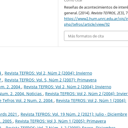
Cómo citar
Reseñas de acontecimientos de inter
general. (2014).
Revista TEFROS
,
2
(3), 7
https://www2.hum.unrc.edu.ar/ojs/i
php/tefros/article/view/92
Más formatos de cita
04
,
Revista TEFROS: Vol 2, Núm 2 (2004): Invierno
07
,
Revista TEFROS: Vol. 5, Núm 2 (2007): Primavera
um. 2. 2004
,
Revista TEFROS: Vol 2, Núm 2 (2004): Invierno
Num. 2. 2004. Noticias
,
Revista TEFROS: Vol 2, Núm 2 (2004): Invie
 Tefros Vol. 2 Num. 2. 2004
,
Revista TEFROS: Vol 2, Núm 1 (2004):
dards 2021
,
Revista TEFROS: Vol. 19 Núm. 2 (2021): Julio - Diciembre
1. 2005
,
Revista TEFROS: Vol 3, Núm 1 (2005): Primavera
9.
,
Revista TEFROS: Vol. 7 Núm. 1-2 (2009): Enero- Diciembre