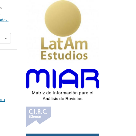
és
.
ndex.
rno