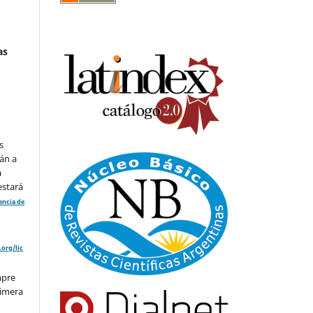
as
s
án a
a
estará
cencia de
org/lic
mpre
rimera