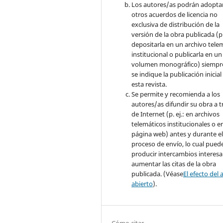
Los autores/as podrán adopta
otros acuerdos de licencia no
exclusiva de distribución de la
versión de la obra publicada (p. 
depositarla en un archivo tele
institucional o publicarla en un
volumen monográfico) siempr
se indique la publicación inicial
esta revista.
Se permite y recomienda a los
autores/as difundir su obra a t
de Internet (p. ej.: en archivos
telemáticos institucionales o e
página web) antes y durante e
proceso de envío, lo cual pued
producir intercambios interesa
aumentar las citas de la obra
publicada. (Véase
El efecto del 
abierto
).