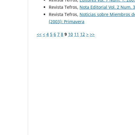
Revista Tefros,
Nota Editorial Vol. 2 Num. 
Revista Tefros,
Noticias sobre Miembros d
(2003): Primavera
<<
<
4
5
6
7
8
9
10
11
12
>
>>