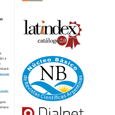
as
s
án a
a
estará
cencia de
org/lic
mpre
rimera