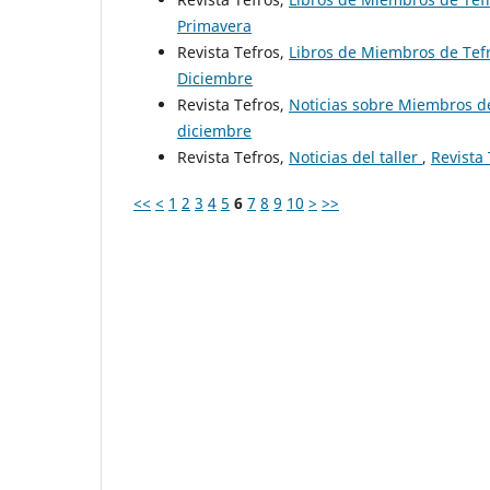
Primavera
Revista Tefros,
Libros de Miembros de Tef
Diciembre
Revista Tefros,
Noticias sobre Miembros de
diciembre
Revista Tefros,
Noticias del taller
,
Revista
<<
<
1
2
3
4
5
6
7
8
9
10
>
>>