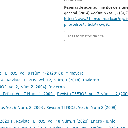
Cómo citar
Reseñas de acontecimientos de inter
general. (2014).
Revista TEFROS
,
2
(3), 7
https://www2.hum.unrc.edu.ar/ojs/i
php/tefros/article/view/92
Más formatos de cita
a TEFROS: Vol. 8 Núm. 1-2 (2010): Primavera
014
,
Revista TEFROS: Vol. 12, Núm. 1 (2014): Invierno
ROS: Vol 2, Núm 2 (2004): Invierno
 Tefros Vol. 7 Num. 1. 2009.
,
Revista TEFROS: Vol. 7 Núm. 1-2 (200
os Vol. 6 Num. 2. 2008
,
Revista TEFROS: Vol. 6, Núm 2 (2008):
s 2020 1
,
Revista TEFROS: Vol. 18 Núm. 1 (2020): Enero - Junio
os Vol. 9 Num. 1-2, 2011
,
Revista TEFROS: Vol. 9 Núm. 1-2 (2011):