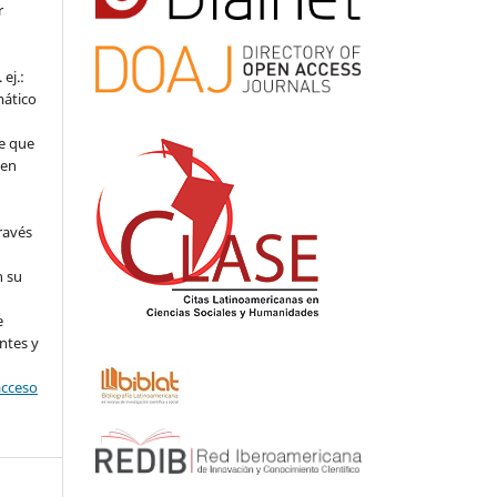
r
ej.:
mático
e que
 en
ravés
n su
l
e
ntes y
acceso