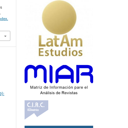
és
.
ndex.
9):