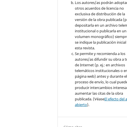
Los autores/as podrán adopta
otros acuerdos de licencia no
exclusiva de distribución de la
versión de la obra publicada (p. 
depositarla en un archivo tele
institucional o publicarla en un
volumen monográfico) siempr
se indique la publicación inicial
esta revista.
Se permite y recomienda a los
autores/as difundir su obra a t
de Internet (p. ej.: en archivos
telemáticos institucionales o e
página web) antes y durante e
proceso de envío, lo cual pued
producir intercambios interesa
aumentar las citas de la obra
publicada. (Véase
El efecto del 
abierto
).