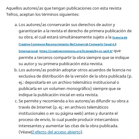
Aquellos autores/as que tengan publicaciones con esta revista
Tefros, aceptan los términos siguientes:
Los autores/as conservarán sus derechos de autor y
garantizarán a la revista el derecho de primera publicación de
su obra, el cuál estará simultáneamente sujeto a la
licencia de
Creative Commons Reconocimiento-NoComercial-Compartir Igual 4.0
que
Internacional
.
https://creativecommons.org/licenses/by-nc-sa/4.0/
permite a terceros compartir la obra siempre que se indique
su autor y su primera publicación esta revista.
Los autores/as podrán adoptar otros acuerdos de licencia no
exclusiva de distribución de la versión de la obra publicada (p.
ej.: depositarla en un archivo telemático institucional o
publicarla en un volumen monográfico) siempre que se
indique la publicación inicial en esta revista.
Se permite y recomienda a los autores/as difundir su obra a
través de Internet (p. ej.: en archivos telemáticos
institucionales o en su página web) antes y durante el
proceso de envío, lo cual puede producir intercambios
interesantes y aumentar las citas de la obra publicada.
(Véase
El efecto del acceso abierto
).