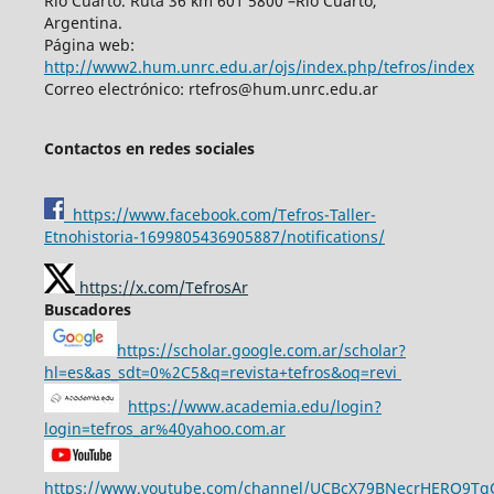
Río Cuarto. Ruta 36 km 601 5800 –Río Cuarto,
Argentina.
Página web:
http://www2.hum.unrc.edu.ar/ojs/index.php/tefros/index
Correo electrónico: rtefros@hum.unrc.edu.ar
Contactos en redes sociales
https://www.facebook.com/Tefros-Taller-
Etnohistoria-1699805436905887/notifications/
https://x.com/TefrosAr
Buscadores
https://scholar.google.com.ar/scholar?
hl=es&as_sdt=0%2C5&q=revista+tefros&oq=revi
https://www.academia.edu/login?
login=tefros_ar%40yahoo.com.ar
https://www.youtube.com/channel/UCBcX79BNecrHERO9T