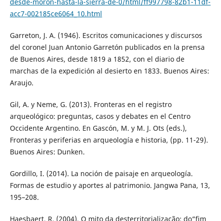
desde-moron-hasta-la-sierra-de-0/html/ff997798-82b1-11df-
acc7-002185ce6064_10.html
Garreton, J. A. (1946). Escritos comunicaciones y discursos
del coronel Juan Antonio Garretón publicados en la prensa
de Buenos Aires, desde 1819 a 1852, con el diario de
marchas de la expedición al desierto en 1833. Buenos Aires:
Araujo.
Gil, A. y Neme, G. (2013). Fronteras en el registro
arqueológico: preguntas, casos y debates en el Centro
Occidente Argentino. En Gascón, M. y M. J. Ots (eds.),
Fronteras y periferias en arqueología e historia, (pp. 11-29).
Buenos Aires: Dunken.
Gordillo, I. (2014). La noción de paisaje en arqueología.
Formas de estudio y aportes al patrimonio. Jangwa Pana, 13,
195–208.
Haesbaert, R. (2004). O mito da desterritorialização: do“fim