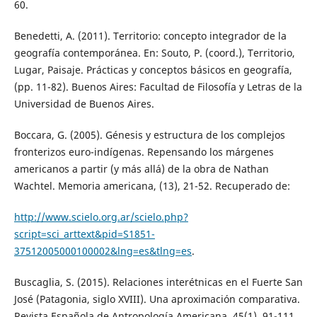
60.
Benedetti, A. (2011). Territorio: concepto integrador de la
geografía contemporánea. En: Souto, P. (coord.), Territorio,
Lugar, Paisaje. Prácticas y conceptos básicos en geografía,
(pp. 11-82). Buenos Aires: Facultad de Filosofía y Letras de la
Universidad de Buenos Aires.
Boccara, G. (2005). Génesis y estructura de los complejos
fronterizos euro-indígenas. Repensando los márgenes
americanos a partir (y más allá) de la obra de Nathan
Wachtel. Memoria americana, (13), 21-52. Recuperado de:
http://www.scielo.org.ar/scielo.php?
script=sci_arttext&pid=S1851-
37512005000100002&lng=es&tlng=es
.
Buscaglia, S. (2015). Relaciones interétnicas en el Fuerte San
José (Patagonia, siglo XVIII). Una aproximación comparativa.
Revista Española de Antropología Americana, 45(1), 91-111.