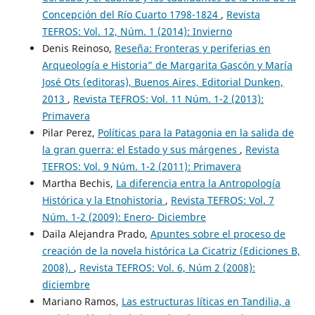
Concepción del Río Cuarto 1798-1824
,
Revista
TEFROS: Vol. 12, Núm. 1 (2014): Invierno
Denis Reinoso,
Reseña: Fronteras y periferias en
Arqueología e Historia” de Margarita Gascón y María
José Ots (editoras), Buenos Aires, Editorial Dunken,
2013
,
Revista TEFROS: Vol. 11 Núm. 1-2 (2013):
Primavera
Pilar Perez,
Políticas para la Patagonia en la salida de
la gran guerra: el Estado y sus márgenes
,
Revista
TEFROS: Vol. 9 Núm. 1-2 (2011): Primavera
Martha Bechis,
La diferencia entra la Antropología
Histórica y la Etnohistoria
,
Revista TEFROS: Vol. 7
Núm. 1-2 (2009): Enero- Diciembre
Daila Alejandra Prado,
Apuntes sobre el proceso de
creación de la novela histórica La Cicatriz (Ediciones B,
2008).
,
Revista TEFROS: Vol. 6, Núm 2 (2008):
diciembre
Mariano Ramos,
Las estructuras líticas en Tandilia, a