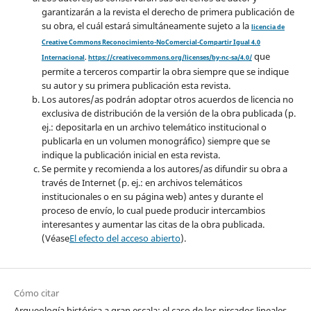
garantizarán a la revista el derecho de primera publicación de
su obra, el cuál estará simultáneamente sujeto a la
licencia de
Creative Commons Reconocimiento-NoComercial-Compartir Igual 4.0
que
Internacional
.
https://creativecommons.org/licenses/by-nc-sa/4.0/
permite a terceros compartir la obra siempre que se indique
su autor y su primera publicación esta revista.
Los autores/as podrán adoptar otros acuerdos de licencia no
exclusiva de distribución de la versión de la obra publicada (p.
ej.: depositarla en un archivo telemático institucional o
publicarla en un volumen monográfico) siempre que se
indique la publicación inicial en esta revista.
Se permite y recomienda a los autores/as difundir su obra a
través de Internet (p. ej.: en archivos telemáticos
institucionales o en su página web) antes y durante el
proceso de envío, lo cual puede producir intercambios
interesantes y aumentar las citas de la obra publicada.
(Véase
El efecto del acceso abierto
).
Cómo citar
Arqueología histórica a gran escala: el caso de los pircados lineales