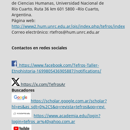
de Ciencias Humanas, Universidad Nacional de
Río Cuarto. Ruta 36 km 601 5800 –Río Cuarto,
Argentina.
Página web:
http://www2.hum.unrc.edu.ar/ojs/index.php/tefros/index
Correo electrónico: rtefros@hum.unrc.edu.ar
Contactos en redes sociales
https://www.facebook.com/Tefros-Taller-
Etnohistoria-1699805436905887/notifications/
https://x.com/TefrosAr
Buscadores
https://scholar.google.com.ar/scholar?
hl=es&as_sdt=0%2C5&q=revista+tefros&oq=revi
https://www.academia.edu/login?
login=tefros_ar%40yahoo.com.ar