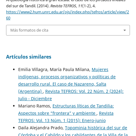
del sur de Tandil. (2014).
Revista TEFROS
,
11
(1-2), 4.
https://www2.hum.unrc.edu.ar/ojs/index.php/tefros/article/view/2
60
Más formatos de cita
Artículos similares
Emilia Villagra, María Paula Milana,
Mujeres
indígenas, procesos organizativos y políticas de
desarrollo rural. El caso de Nazareno, Salta
(Argentina)
,
Revista TEFROS: Vol. 22 Núm. 2 (2024):
Julio - Diciembre
Mariano Ramos,
Estructuras líticas de Tandilia:
Aspectos sobre “frontera” y ambiente
,
Revista
TEFROS: Vol. 13 Núm. 1 (2015): Enero-junio
Daila Alejandra Prado,
Topominia histórica del sur de
Córdoba y el Cabildo y los cabildantes de la Villa de la