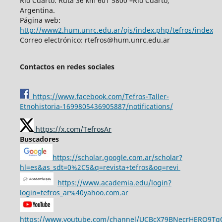
Río Cuarto. Ruta 36 km 601 5800 –Río Cuarto,
Argentina.
Página web:
http://www2.hum.unrc.edu.ar/ojs/index.php/tefros/index
Correo electrónico: rtefros@hum.unrc.edu.ar
Contactos en redes sociales
https://www.facebook.com/Tefros-Taller-
Etnohistoria-1699805436905887/notifications/
https://x.com/TefrosAr
Buscadores
https://scholar.google.com.ar/scholar?
hl=es&as_sdt=0%2C5&q=revista+tefros&oq=revi
https://www.academia.edu/login?
login=tefros_ar%40yahoo.com.ar
https://www.youtube.com/channel/UCBcX79BNecrHERO9T