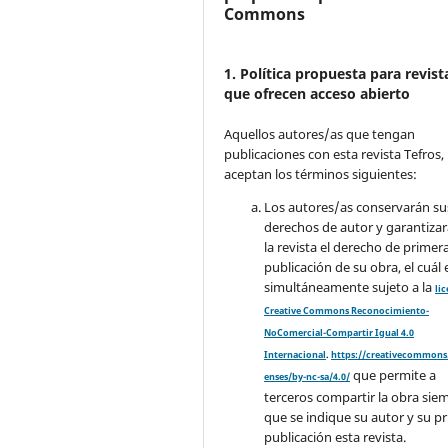
Commons
1. Política propuesta para revist
que ofrecen acceso abierto
Aquellos autores/as que tengan
publicaciones con esta revista Tefros,
aceptan los términos siguientes:
Los autores/as conservarán su
derechos de autor y garantizar
la revista el derecho de primer
publicación de su obra, el cuál 
simultáneamente sujeto a la
li
Creative Commons Reconocimiento-
NoComercial-Compartir Igual 4.0
Internacional
.
https://creativecommons.
que permite a
enses/by-nc-sa/4.0/
terceros compartir la obra sie
que se indique su autor y su p
publicación esta revista.