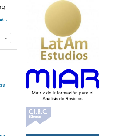
14).
ndex.
era
rno