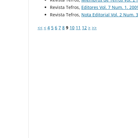
Revista Tefros,
Editores Vol. 7 Num. 1. 200
Revista Tefros,
Nota Editorial Vol. 2 Num. 
<<
<
4
5
6
7
8
9
10
11
12
>
>>