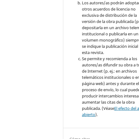
Los autores/as podrán adopta
otros acuerdos de licencia no
exclusiva de distribución de la
versión de la obra publicada (p. 
depositarla en un archivo tele
institucional o publicarla en un
volumen monográfico) siempr
se indique la publicación inicial
esta revista.
Se permite y recomienda a los
autores/as difundir su obra a t
de Internet (p. ej.: en archivos
telemáticos institucionales o e
página web) antes y durante e
proceso de envío, lo cual pued
producir intercambios interesa
aumentar las citas de la obra
publicada. (Véase
El efecto del 
abierto
).