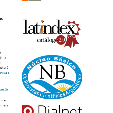
as
s
án a
a
estará
cencia de
org/lic
mpre
rimera