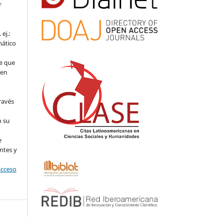
r
ej.:
mático
e que
 en
ravés
n su
l
e
ntes y
acceso