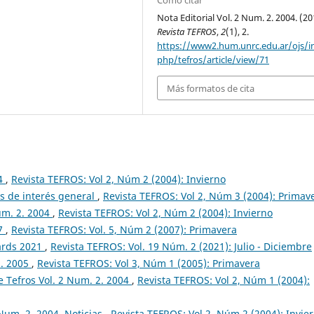
Cómo citar
Nota Editorial Vol. 2 Num. 2. 2004. (20
Revista TEFROS
,
2
(1), 2.
https://www2.hum.unrc.edu.ar/ojs/i
php/tefros/article/view/71
Más formatos de cita
04
,
Revista TEFROS: Vol 2, Núm 2 (2004): Invierno
s de interés general
,
Revista TEFROS: Vol 2, Núm 3 (2004): Primav
um. 2. 2004
,
Revista TEFROS: Vol 2, Núm 2 (2004): Invierno
07
,
Revista TEFROS: Vol. 5, Núm 2 (2007): Primavera
dards 2021
,
Revista TEFROS: Vol. 19 Núm. 2 (2021): Julio - Diciembre
1. 2005
,
Revista TEFROS: Vol 3, Núm 1 (2005): Primavera
 Tefros Vol. 2 Num. 2. 2004
,
Revista TEFROS: Vol 2, Núm 1 (2004):
Num. 2. 2004. Noticias
,
Revista TEFROS: Vol 2, Núm 2 (2004): Invie