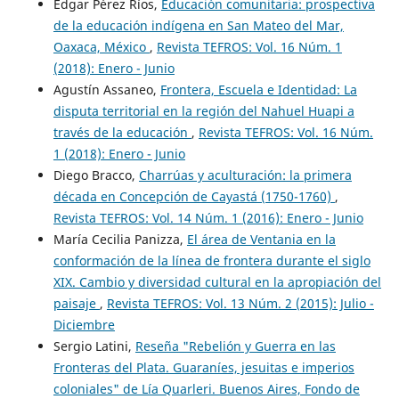
Edgar Pérez Ríos,
Educación comunitaria: prospectiva
de la educación indígena en San Mateo del Mar,
Oaxaca, México
,
Revista TEFROS: Vol. 16 Núm. 1
(2018): Enero - Junio
Agustín Assaneo,
Frontera, Escuela e Identidad: La
disputa territorial en la región del Nahuel Huapi a
través de la educación
,
Revista TEFROS: Vol. 16 Núm.
1 (2018): Enero - Junio
Diego Bracco,
Charrúas y aculturación: la primera
década en Concepción de Cayastá (1750-1760)
,
Revista TEFROS: Vol. 14 Núm. 1 (2016): Enero - Junio
María Cecilia Panizza,
El área de Ventania en la
conformación de la línea de frontera durante el siglo
XIX. Cambio y diversidad cultural en la apropiación del
paisaje
,
Revista TEFROS: Vol. 13 Núm. 2 (2015): Julio -
Diciembre
Sergio Latini,
Reseña "Rebelión y Guerra en las
Fronteras del Plata. Guaraníes, jesuitas e imperios
coloniales" de Lía Quarleri. Buenos Aires, Fondo de