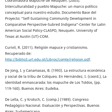
Coordinadora Mapuche de Neuquén. (2003).
Interculturalidad y pueblo Mapuche: un marco político
conceptual para nuestro estudio. Documento Base del
Proyecto: “Self-Sustaining Community Development in
Comparative Perspective-Subred Indigena”-Center for Latin
American Social Policy-CLASPO, Neuquén. University of
Texas at Austin (UT)-COM.
Curivil, R. (2011). Religión mapuce y cristianismo.
Recuperado de:
http://biblio3.url.edu.gt/Libros/comte/religion.pdf
.
De Jong, I. y Canamasas, B. (1993). La estructura económica
y social de la tribu de Coliqueo. En Hernández, I. (coord.), La
identidad enmascarada: los mapuche de Los Toldos, (pp.
119-160). Buenos Aires: Eudeba.
De Lella, C. y Krotsch, C. (comp.) (1989). Congreso
Pedagógico Nacional. Evaluación y Perspectivas. Buenos
Aires: Sudamericana.