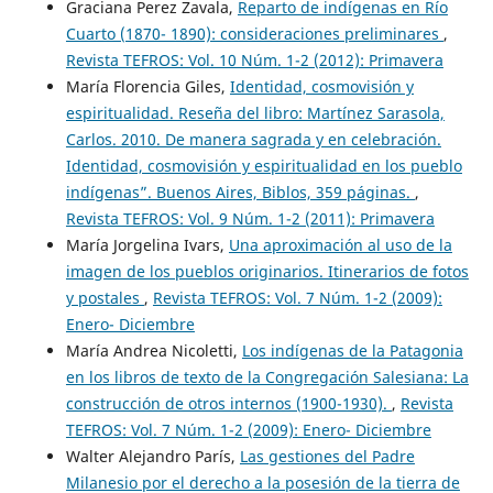
Graciana Perez Zavala,
Reparto de indígenas en Río
Cuarto (1870- 1890): consideraciones preliminares
,
Revista TEFROS: Vol. 10 Núm. 1-2 (2012): Primavera
María Florencia Giles,
Identidad, cosmovisión y
espiritualidad. Reseña del libro: Martínez Sarasola,
Carlos. 2010. De manera sagrada y en celebración.
Identidad, cosmovisión y espiritualidad en los pueblo
indígenas”. Buenos Aires, Biblos, 359 páginas.
,
Revista TEFROS: Vol. 9 Núm. 1-2 (2011): Primavera
María Jorgelina Ivars,
Una aproximación al uso de la
imagen de los pueblos originarios. Itinerarios de fotos
y postales
,
Revista TEFROS: Vol. 7 Núm. 1-2 (2009):
Enero- Diciembre
María Andrea Nicoletti,
Los indígenas de la Patagonia
en los libros de texto de la Congregación Salesiana: La
construcción de otros internos (1900-1930).
,
Revista
TEFROS: Vol. 7 Núm. 1-2 (2009): Enero- Diciembre
Walter Alejandro París,
Las gestiones del Padre
Milanesio por el derecho a la posesión de la tierra de