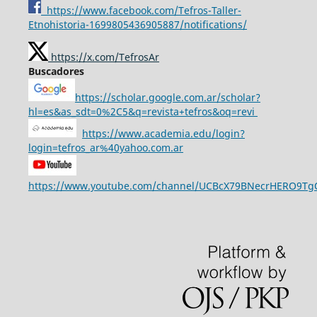
https://www.facebook.com/Tefros-Taller-
Etnohistoria-1699805436905887/notifications/
https://x.com/TefrosAr
Buscadores
https://scholar.google.com.ar/scholar?
hl=es&as_sdt=0%2C5&q=revista+tefros&oq=revi
https://www.academia.edu/login?
login=tefros_ar%40yahoo.com.ar
https://www.youtube.com/channel/UCBcX79BNecrHERO9T