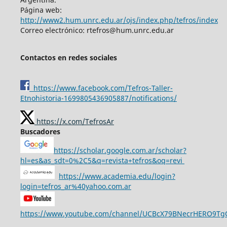
Página web:
http://www2.hum.unrc.edu.ar/ojs/index.php/tefros/index
Correo electrónico: rtefros@hum.unrc.edu.ar
Contactos en redes sociales
https://www.facebook.com/Tefros-Taller-
Etnohistoria-1699805436905887/notifications/
https://x.com/TefrosAr
Buscadores
https://scholar.google.com.ar/scholar?
hl=es&as_sdt=0%2C5&q=revista+tefros&oq=revi
https://www.academia.edu/login?
login=tefros_ar%40yahoo.com.ar
https://www.youtube.com/channel/UCBcX79BNecrHERO9T