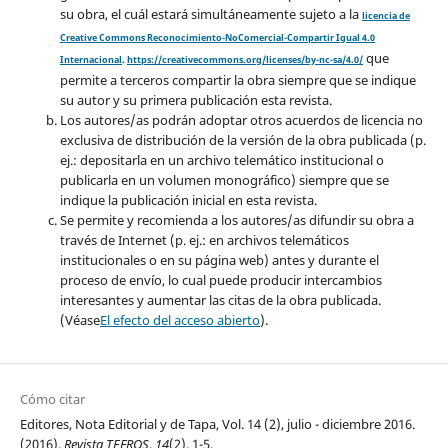
su obra, el cuál estará simultáneamente sujeto a la
licencia de
Creative Commons Reconocimiento-NoComercial-Compartir Igual 4.0
que
Internacional
.
https://creativecommons.org/licenses/by-nc-sa/4.0/
permite a terceros compartir la obra siempre que se indique
su autor y su primera publicación esta revista.
Los autores/as podrán adoptar otros acuerdos de licencia no
exclusiva de distribución de la versión de la obra publicada (p.
ej.: depositarla en un archivo telemático institucional o
publicarla en un volumen monográfico) siempre que se
indique la publicación inicial en esta revista.
Se permite y recomienda a los autores/as difundir su obra a
través de Internet (p. ej.: en archivos telemáticos
institucionales o en su página web) antes y durante el
proceso de envío, lo cual puede producir intercambios
interesantes y aumentar las citas de la obra publicada.
(Véase
El efecto del acceso abierto
).
Cómo citar
Editores, Nota Editorial y de Tapa, Vol. 14 (2), julio - diciembre 2016.
(2016).
Revista TEFROS
,
14
(2), 1-5.