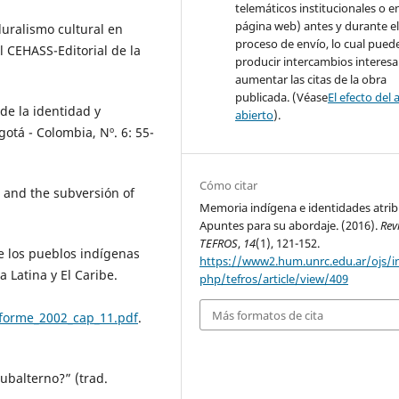
telemáticos institucionales o e
página web) antes y durante e
uralismo cultural en
proceso de envío, lo cual pued
l CEHASS-Editorial de la
producir intercambios interesa
aumentar las citas de la obra
publicada. (Véase
El efecto del 
de la identidad y
abierto
).
gotá - Colombia, Nº. 6: 55-
Cómo citar
 and the subversión of
Memoria indígena e identidades atrib
Apuntes para su abordaje. (2016).
Rev
TEFROS
,
14
(1), 121-152.
e los pueblos indígenas
https://www2.hum.unrc.edu.ar/ojs/i
 Latina y El Caribe.
php/tefros/article/view/409
Más formatos de cita
forme_2002_cap_11.pdf
.
subalterno?” (trad.