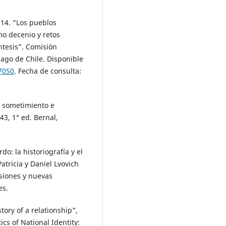
014. “Los pueblos
mo decenio y retos
ntesis”. Comisión
iago de Chile. Disponible
7050
. Fecha de consulta:
: sometimiento e
3, 1° ed. Bernal,
do: la historiografía y el
atricia y Daniel Lvovich
nsiones y nuevas
es.
tory of a relationship",
ics of National Identity: