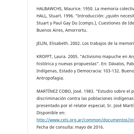
HALBAWCHS, Maurice. 1950. La memoria colectiva
HALL, Stuart. 1996. “Introducción: ¿quién necesi
Stuart y Paul Gay Du (comps.), Cuestiones de Ide
Buenos Aires, Amorrortu.
JELIN, Elisabeth. 2002. Los trabajos de la memori
KROFFT, Laura. 2005. “Activismo mapuche en Arg
histórica y nuevas propuestas”. En: Dávalos, Pab
Indígenas, Estado y Democracia: 103-132. Buenos
Antropofagia.
MARTÍNEZ COBO, José. 1983. “Estudio sobre el 
discriminación contra las poblaciones indígenas
presentado por el relator especial, Sr. José Mart
Disponible en:
http://www.cels.org.ar/common/documentos/in
Fecha de consulta: mayo de 2016.