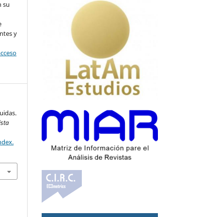
n su
l
e
ntes y
acceso
uidas.
ista
ndex.