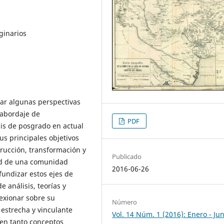
ginarios
tar algunas perspectivas
 abordaje de
PDF
sis de posgrado en actual
us principales objetivos
trucción, transformación y
Publicado
ad de una comunidad
2016-06-26
fundizar estos ejes de
 análisis, teorías y
exionar sobre su
Número
 estrecha y vinculante
Vol. 14 Núm. 1 (2016): Enero - Jun
 en tanto conceptos