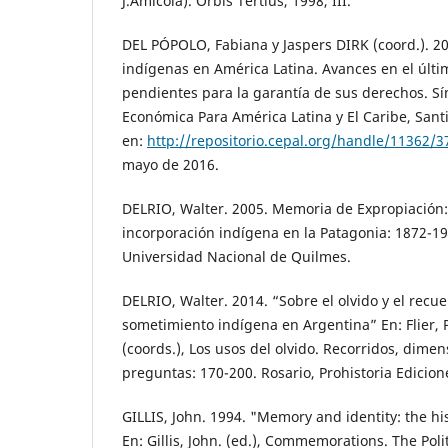
J.Amícola). Orbis Tertius, 1998, III.
DEL PÓPOLO, Fabiana y Jaspers DIRK (coord.). 2
indígenas en América Latina. Avances en el últi
pendientes para la garantía de sus derechos. Sí
Económica Para América Latina y El Caribe, Sant
en:
http://repositorio.cepal.org/handle/11362/3
mayo de 2016.
DELRIO, Walter. 2005. Memoria de Expropiación
incorporación indígena en la Patagonia: 1872-194
Universidad Nacional de Quilmes.
DELRIO, Walter. 2014. “Sobre el olvido y el recuer
sometimiento indígena en Argentina” En: Flier, P
(coords.), Los usos del olvido. Recorridos, dime
preguntas: 170-200. Rosario, Prohistoria Edicion
GILLIS, John. 1994. "Memory and identity: the his
En: Gillis, John. (ed.), Commemorations. The Polit