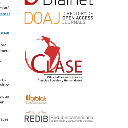
a
estará
cencia de
org/lic
mpre
rimera
r
ej.:
mático
e que
 en
ravés