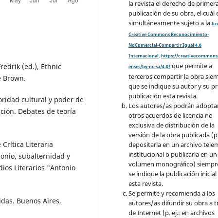
la revista el derecho de primer
publicación de su obra, el cuál 
simultáneamente sujeto a la
li
Creative Commons Reconocimiento-
NoComercial-Compartir Igual 4.0
Internacional
.
https://creativecommons.
que permite a
redrik (ed.), Ethnic
enses/by-nc-sa/4.0/
terceros compartir la obra sie
e Brown.
que se indique su autor y su p
publicación esta revista.
ridad cultural y poder de
Los autores/as podrán adopta
ción. Debates de teoría
otros acuerdos de licencia no
exclusiva de distribución de la
versión de la obra publicada (p. 
Crítica Literaria
depositarla en un archivo tele
institucional o publicarla en un
monio, subalternidad y
volumen monográfico) siempr
ios Literarios "Antonio
se indique la publicación inicial
esta revista.
Se permite y recomienda a los
idas. Buenos Aires,
autores/as difundir su obra a t
de Internet (p. ej.: en archivos