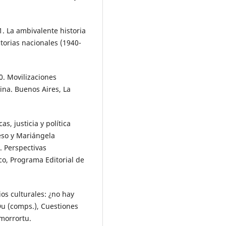
. La ambivalente historia
torias nacionales (1940-
0. Movilizaciones
ina. Buenos Aires, La
s, justicia y política
ueso y Mariángela
a. Perspectivas
co, Programa Editorial de
os culturales: ¿no hay
Du (comps.), Cuestiones
Amorrortu.