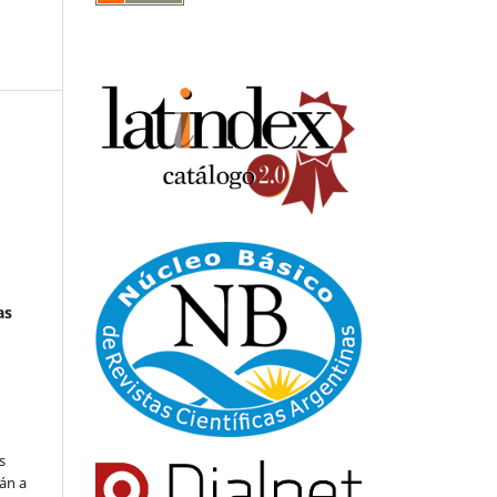
as
s
án a