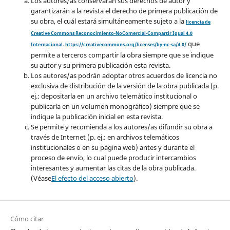
Los autores/as conservarán sus derechos de autor y
garantizarán a la revista el derecho de primera publicación de
su obra, el cuál estará simultáneamente sujeto a la
licencia de
Creative Commons Reconocimiento-NoComercial-Compartir Igual 4.0
que
Internacional
.
https://creativecommons.org/licenses/by-nc-sa/4.0/
permite a terceros compartir la obra siempre que se indique
su autor y su primera publicación esta revista.
Los autores/as podrán adoptar otros acuerdos de licencia no
exclusiva de distribución de la versión de la obra publicada (p.
ej.: depositarla en un archivo telemático institucional o
publicarla en un volumen monográfico) siempre que se
indique la publicación inicial en esta revista.
Se permite y recomienda a los autores/as difundir su obra a
través de Internet (p. ej.: en archivos telemáticos
institucionales o en su página web) antes y durante el
proceso de envío, lo cual puede producir intercambios
interesantes y aumentar las citas de la obra publicada.
(Véase
El efecto del acceso abierto
).
Cómo citar