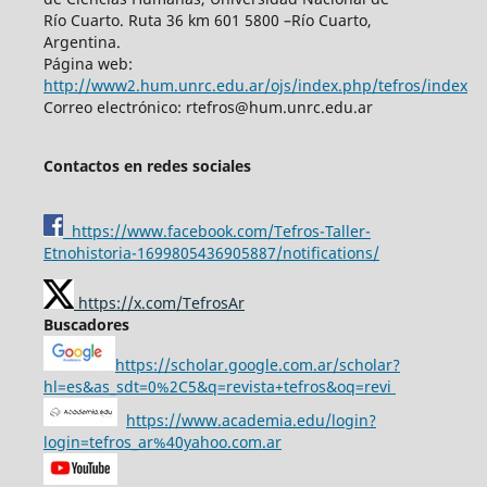
Río Cuarto. Ruta 36 km 601 5800 –Río Cuarto,
Argentina.
Página web:
http://www2.hum.unrc.edu.ar/ojs/index.php/tefros/index
Correo electrónico: rtefros@hum.unrc.edu.ar
Contactos en redes sociales
https://www.facebook.com/Tefros-Taller-
Etnohistoria-1699805436905887/notifications/
https://x.com/TefrosAr
Buscadores
https://scholar.google.com.ar/scholar?
hl=es&as_sdt=0%2C5&q=revista+tefros&oq=revi
https://www.academia.edu/login?
login=tefros_ar%40yahoo.com.ar