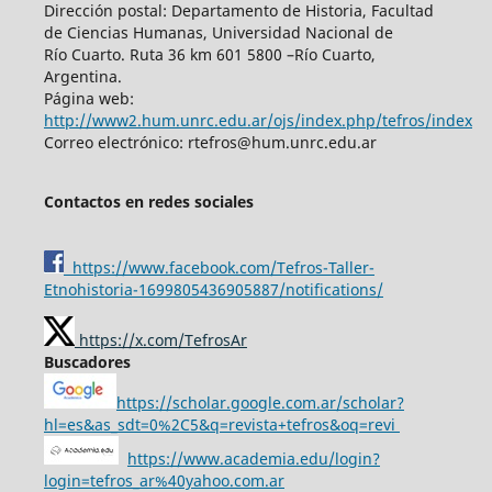
Dirección postal: Departamento de Historia, Facultad
de Ciencias Humanas, Universidad Nacional de
Río Cuarto. Ruta 36 km 601 5800 –Río Cuarto,
Argentina.
Página web:
http://www2.hum.unrc.edu.ar/ojs/index.php/tefros/index
Correo electrónico: rtefros@hum.unrc.edu.ar
Contactos en redes sociales
https://www.facebook.com/Tefros-Taller-
Etnohistoria-1699805436905887/notifications/
https://x.com/TefrosAr
Buscadores
https://scholar.google.com.ar/scholar?
hl=es&as_sdt=0%2C5&q=revista+tefros&oq=revi
https://www.academia.edu/login?
login=tefros_ar%40yahoo.com.ar