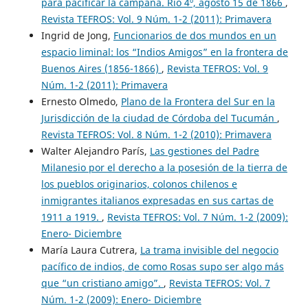
para pacificar la campaña. Rio 4º, agosto 15 de 1866
,
Revista TEFROS: Vol. 9 Núm. 1-2 (2011): Primavera
Ingrid de Jong,
Funcionarios de dos mundos en un
espacio liminal: los “Indios Amigos” en la frontera de
Buenos Aires (1856-1866)
,
Revista TEFROS: Vol. 9
Núm. 1-2 (2011): Primavera
Ernesto Olmedo,
Plano de la Frontera del Sur en la
Jurisdicción de la ciudad de Córdoba del Tucumán
,
Revista TEFROS: Vol. 8 Núm. 1-2 (2010): Primavera
Walter Alejandro París,
Las gestiones del Padre
Milanesio por el derecho a la posesión de la tierra de
los pueblos originarios, colonos chilenos e
inmigrantes italianos expresadas en sus cartas de
1911 a 1919.
,
Revista TEFROS: Vol. 7 Núm. 1-2 (2009):
Enero- Diciembre
María Laura Cutrera,
La trama invisible del negocio
pacífico de indios, de como Rosas supo ser algo más
que “un cristiano amigo”.
,
Revista TEFROS: Vol. 7
Núm. 1-2 (2009): Enero- Diciembre