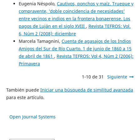
Eugenia Néspolo,
Cautivos, ponchos y maíz. Trueque y
compravente, ‘doble coincidencia de necesidades’
entre vecinos e indios en la frontera bonaerense. Los
pagos de Luján en el siglo XVIII
,
Revista TEFROS: Vol.
6, Núm 2 (2008): diciembre
Marcela Tamagnini,
Cuenta de agasajos de los Indios
Amigos del Sur de Río Cuarto. 1 de junio de 1860 a 15
de abril de 1861
,
Revista TEFROS: Vol 4, Núm 2 (2006):
Primavera
1-10 de 31
Siguiente
También puede
Iniciar una búsqueda de similitud avanzada
para este artículo.
Open Journal Systems