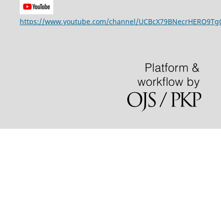
https://www.youtube.com/channel/UCBcX79BNecrHERO9T