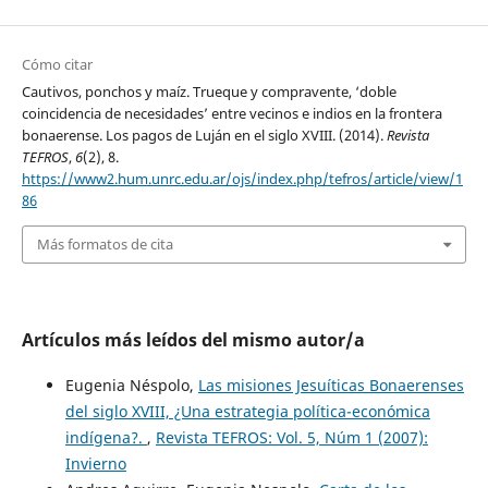
Cómo citar
Cautivos, ponchos y maíz. Trueque y compravente, ‘doble
coincidencia de necesidades’ entre vecinos e indios en la frontera
bonaerense. Los pagos de Luján en el siglo XVIII. (2014).
Revista
TEFROS
,
6
(2), 8.
https://www2.hum.unrc.edu.ar/ojs/index.php/tefros/article/view/1
86
Más formatos de cita
Artículos más leídos del mismo autor/a
Eugenia Néspolo,
Las misiones Jesuíticas Bonaerenses
del siglo XVIII, ¿Una estrategia política-económica
indígena?.
,
Revista TEFROS: Vol. 5, Núm 1 (2007):
Invierno