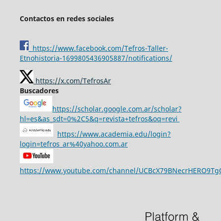
Contactos en redes sociales
https://www.facebook.com/Tefros-Taller-
Etnohistoria-1699805436905887/notifications/
https://x.com/TefrosAr
Buscadores
https://scholar.google.com.ar/scholar?
hl=es&as_sdt=0%2C5&q=revista+tefros&oq=revi
https://www.academia.edu/login?
login=tefros_ar%40yahoo.com.ar
https://www.youtube.com/channel/UCBcX79BNecrHERO9T