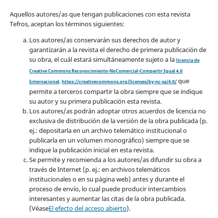
Aquellos autores/as que tengan publicaciones con esta revista
Tefros, aceptan los términos siguientes:
Los autores/as conservarán sus derechos de autor y
garantizarán a la revista el derecho de primera publicación de
su obra, el cuál estará simultáneamente sujeto a la
licencia de
Creative Commons Reconocimiento-NoComercial-Compartir Igual 4.0
que
Internacional
.
https://creativecommons.org/licenses/by-nc-sa/4.0/
permite a terceros compartir la obra siempre que se indique
su autor y su primera publicación esta revista.
Los autores/as podrán adoptar otros acuerdos de licencia no
exclusiva de distribución de la versión de la obra publicada (p.
ej.: depositarla en un archivo telemático institucional o
publicarla en un volumen monográfico) siempre que se
indique la publicación inicial en esta revista.
Se permite y recomienda a los autores/as difundir su obra a
través de Internet (p. ej.: en archivos telemáticos
institucionales o en su página web) antes y durante el
proceso de envío, lo cual puede producir intercambios
interesantes y aumentar las citas de la obra publicada.
(Véase
El efecto del acceso abierto
).