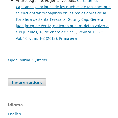
Andres Aguirre, Eugenia Nespolo,
Carta de los
Capitanes y Caciques de los pueblos de Misiones que
se encuentran trabajando en las reales obras de la
Fortaleza de Santa Teresa, al Gdor. y Cap. General
Juan Josep de Vértiz, pidiendo que los dejen volver a
sus pueblos, 18 de enero de 1773
,
Revista TEFROS:
Vol. 10 Núm. 1-2 (2012): Primavera
Open Journal Systems
Enviar un artículo
Idioma
English