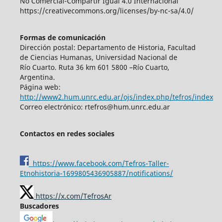
No Comercial-Compartir Igual 4.0 Internacional
https://creativecommons.org/licenses/by-nc-sa/4.0/
Formas de comunicación
Dirección postal: Departamento de Historia, Facultad
de Ciencias Humanas, Universidad Nacional de
Río Cuarto. Ruta 36 km 601 5800 –Río Cuarto,
Argentina.
Página web:
http://www2.hum.unrc.edu.ar/ojs/index.php/tefros/index
Correo electrónico: rtefros@hum.unrc.edu.ar
Contactos en redes sociales
https://www.facebook.com/Tefros-Taller-
Etnohistoria-1699805436905887/notifications/
https://x.com/TefrosAr
Buscadores