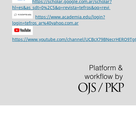
https://scholar.google.com.ar/scholar?
hl=es&as_sdt=0%2C5&q=revista+tefros&oq=revi
https://www.academia.edu/login?
login=tefros_ar%40yahoo.com.ar
https://www.youtube.com/channel/UCBcX79BNecrHERO9T