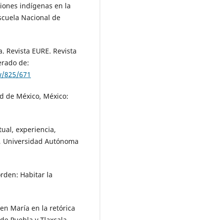
siones indígenas en la
scuela Nacional de
a. Revista EURE. Revista
erado de:
w/825/671
ad de México, México:
tual, experiencia,
a, Universidad Autónoma
orden: Habitar la
en María en la retórica
 de Puebla y Tlaxcala.