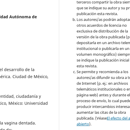
terceros compartir la obra sie
que se indique su autor y su p
publicación esta revista.
sidad Autónoma de
Los autores/as podrán adopta
otros acuerdos de licencia no
exclusiva de distribución de la
versión de la obra publicada (p. 
depositarla en un archivo tele
institucional o publicarla en un
volumen monográfico) siempr
se indique la publicación inicial
esta revista.
el desarrollo de la
Se permite y recomienda a los
érica. Ciudad de México,
autores/as difundir su obra a t
de Internet (p. ej.: en archivos
telemáticos institucionales o e
página web) antes y durante e
entidad, ciudadanía y
proceso de envío, lo cual pued
xico, México: Universidad
producir intercambios interesa
aumentar las citas de la obra
publicada. (Véase
El efecto del 
 la vagina dentada.
abierto
).
ado de: