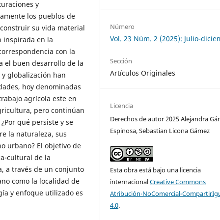
turaciones y
icamente los pueblos de
Número
construir su vida material
Vol. 23 Núm. 2 (2025): Julio-dici
 inspirada en la
correspondencia con la
Sección
a el buen desarrollo de la
Artículos Originales
 y globalización han
dades, hoy denominadas
rabajo agrícola este en
Licencia
gricultura, pero continúan
Derechos de autor 2025 Alejandra G
 ¿Por qué persiste y se
Espinosa, Sebastian Licona Gámez
 la naturaleza, sus
no urbano? El objetivo de
a-cultural de la
, a través de un conjunto
Esta obra está bajo una licencia
ano como la localidad de
internacional
Creative Commons
ía y enfoque utilizado es
Atribución-NoComercial-CompartirIg
4.0
.