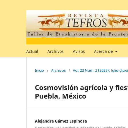
Actual
Archivos
Avisos
Acerca de
Inicio
/
Archivos
/
Vol. 23 Núm. 2 (2025): Julio-dici
Cosmovisión agrícola y fies
Puebla, México
Alejandra Gámez Espinosa
Beremérita Universidad Autónoma de Puebla, México