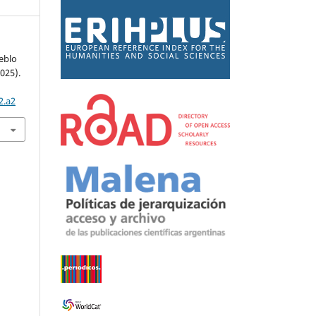
ueblo
025).
2.a2