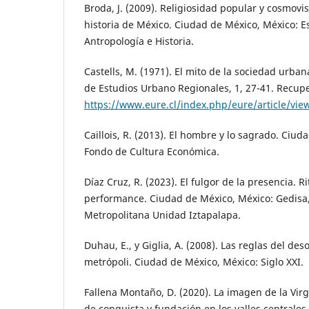
Broda, J. (2009). Religiosidad popular y cosmovi
historia de México. Ciudad de México, México: E
Antropología e Historia.
Castells, M. (1971). El mito de la sociedad urban
de Estudios Urbano Regionales, 1, 27-41. Recup
https://www.eure.cl/index.php/eure/article/vie
Caillois, R. (2013). El hombre y lo sagrado. Ciud
Fondo de Cultura Económica.
Díaz Cruz, R. (2023). El fulgor de la presencia. Ri
performance. Ciudad de México, México: Gedis
Metropolitana Unidad Iztapalapa.
Duhau, E., y Giglia, A. (2008). Las reglas del des
metrópoli. Ciudad de México, México: Siglo XXI.
Fallena Montaño, D. (2020). La imagen de la Virg
de conquista y fundación en los valles centrales