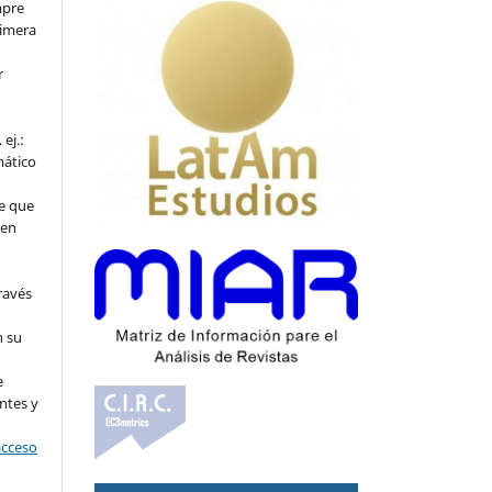
mpre
rimera
r
ej.:
mático
e que
 en
ravés
n su
l
e
ntes y
acceso