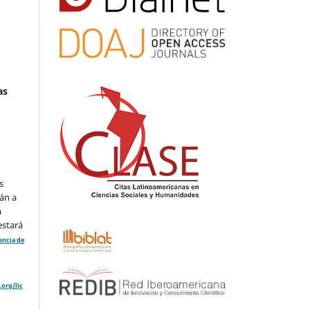
as
s
án a
a
estará
cencia de
org/lic