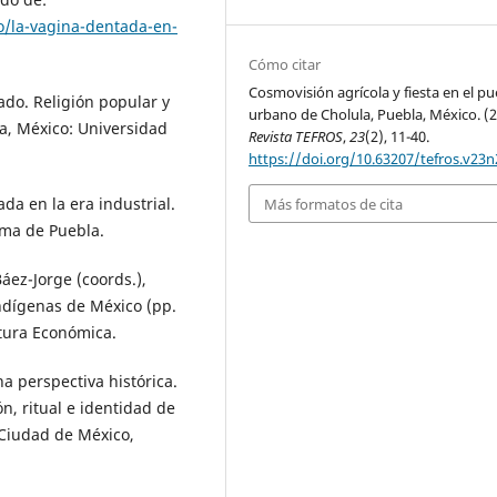
o/la-vagina-dentada-en-
Cómo citar
Cosmovisión agrícola y fiesta en el p
ado. Religión popular y
urbano de Cholula, Puebla, México. (2
a, México: Universidad
Revista TEFROS
,
23
(2), 11-40.
https://doi.org/10.63207/tefros.v23n
ada en la era industrial.
Más formatos de cita
ma de Puebla.
Báez-Jorge (coords.),
indígenas de México (pp.
tura Económica.
na perspectiva histórica.
ón, ritual e identidad de
 Ciudad de México,