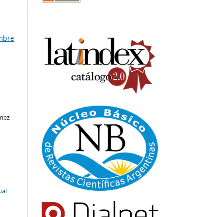
embre
ámez
ual