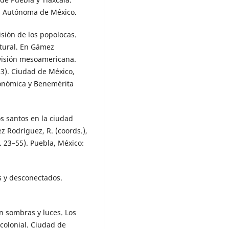
l Autónoma de México.
isión de los popolocas.
ltural. En Gámez
ovisión mesoamericana.
03). Ciudad de México,
conómica y Benemérita
s santos en la ciudad
z Rodríguez, R. (coords.),
. 23–55). Puebla, México:
es y desconectados.
n sombras y luces. Los
colonial. Ciudad de