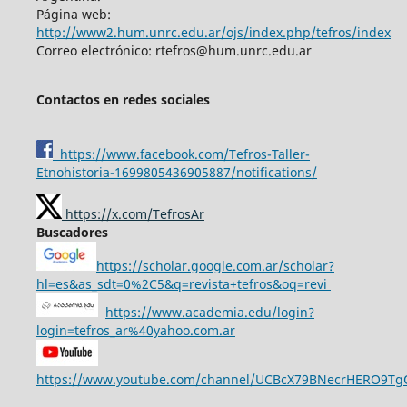
Página web:
http://www2.hum.unrc.edu.ar/ojs/index.php/tefros/index
Correo electrónico: rtefros@hum.unrc.edu.ar
Contactos en redes sociales
https://www.facebook.com/Tefros-Taller-
Etnohistoria-1699805436905887/notifications/
https://x.com/TefrosAr
Buscadores
https://scholar.google.com.ar/scholar?
hl=es&as_sdt=0%2C5&q=revista+tefros&oq=revi
https://www.academia.edu/login?
login=tefros_ar%40yahoo.com.ar
https://www.youtube.com/channel/UCBcX79BNecrHERO9T