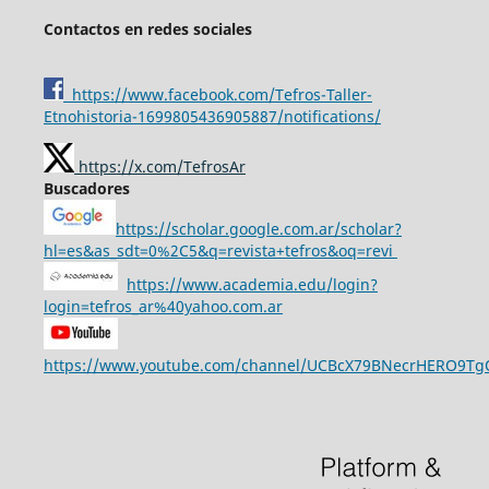
Contactos en redes sociales
https://www.facebook.com/Tefros-Taller-
Etnohistoria-1699805436905887/notifications/
https://x.com/TefrosAr
Buscadores
https://scholar.google.com.ar/scholar?
hl=es&as_sdt=0%2C5&q=revista+tefros&oq=revi
https://www.academia.edu/login?
login=tefros_ar%40yahoo.com.ar
https://www.youtube.com/channel/UCBcX79BNecrHERO9T