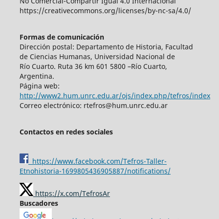
No Comercial-Compartir Igual 4.0 Internacional
https://creativecommons.org/licenses/by-nc-sa/4.0/
Formas de comunicación
Dirección postal: Departamento de Historia, Facultad
de Ciencias Humanas, Universidad Nacional de
Río Cuarto. Ruta 36 km 601 5800 –Río Cuarto,
Argentina.
Página web:
http://www2.hum.unrc.edu.ar/ojs/index.php/tefros/index
Correo electrónico: rtefros@hum.unrc.edu.ar
Contactos en redes sociales
https://www.facebook.com/Tefros-Taller-
Etnohistoria-1699805436905887/notifications/
https://x.com/TefrosAr
Buscadores