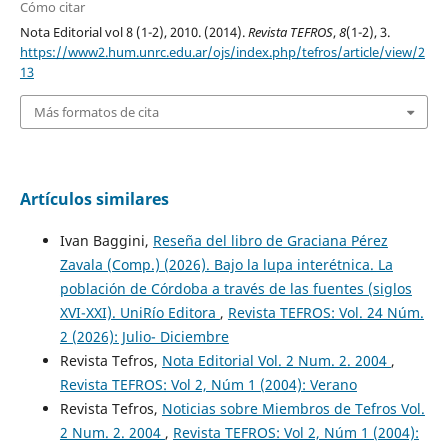
Cómo citar
Nota Editorial vol 8 (1-2), 2010. (2014).
Revista TEFROS
,
8
(1-2), 3.
https://www2.hum.unrc.edu.ar/ojs/index.php/tefros/article/view/2
13
Más formatos de cita
Artículos similares
Ivan Baggini,
Reseña del libro de Graciana Pérez
Zavala (Comp.) (2026). Bajo la lupa interétnica. La
población de Córdoba a través de las fuentes (siglos
XVI-XXI). UniRío Editora
,
Revista TEFROS: Vol. 24 Núm.
2 (2026): Julio- Diciembre
Revista Tefros,
Nota Editorial Vol. 2 Num. 2. 2004
,
Revista TEFROS: Vol 2, Núm 1 (2004): Verano
Revista Tefros,
Noticias sobre Miembros de Tefros Vol.
2 Num. 2. 2004
,
Revista TEFROS: Vol 2, Núm 1 (2004):