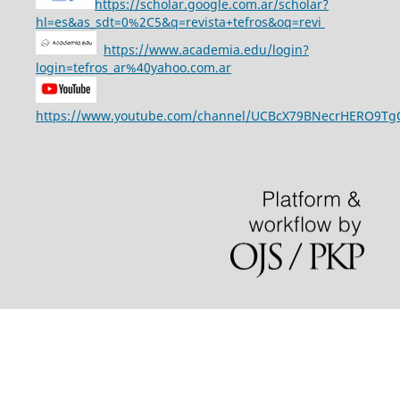
https://scholar.google.com.ar/scholar?
hl=es&as_sdt=0%2C5&q=revista+tefros&oq=revi
https://www.academia.edu/login?
login=tefros_ar%40yahoo.com.ar
https://www.youtube.com/channel/UCBcX79BNecrHERO9T