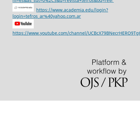
hl=es&as_sdt=0%2C5&q=revista+tefros&oq=revi
https://www.academia.edu/login?
login=tefros_ar%40yahoo.com.ar
https://www.youtube.com/channel/UCBcX79BNecrHERO9T