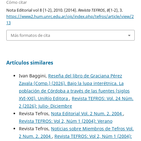
Cómo citar
Nota Editorial vol 8 (1-2), 2010. (2014).
Revista TEFROS
,
8
(1-2), 3.
https://www2.hum.unrc.edu.ar/ojs/index.php/tefros/article/view/2
13
Más formatos de cita
Artículos similares
Ivan Baggini,
Reseña del libro de Graciana Pérez
Zavala (Comp.) (2026). Bajo la lupa interétnica. La
población de Córdoba a través de las fuentes (siglos
XVI-XXI). UniRío Editora
,
Revista TEFROS: Vol. 24 Núm.
2 (2026): Julio- Diciembre
Revista Tefros,
Nota Editorial Vol. 2 Num. 2. 2004
,
Revista TEFROS: Vol 2, Núm 1 (2004): Verano
Revista Tefros,
Noticias sobre Miembros de Tefros Vol.
2 Num. 2. 2004
,
Revista TEFROS: Vol 2, Núm 1 (2004):