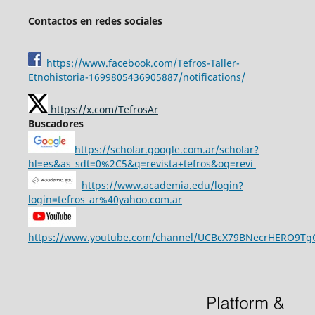
Contactos en redes sociales
https://www.facebook.com/Tefros-Taller-
Etnohistoria-1699805436905887/notifications/
https://x.com/TefrosAr
Buscadores
https://scholar.google.com.ar/scholar?
hl=es&as_sdt=0%2C5&q=revista+tefros&oq=revi
https://www.academia.edu/login?
login=tefros_ar%40yahoo.com.ar
https://www.youtube.com/channel/UCBcX79BNecrHERO9T