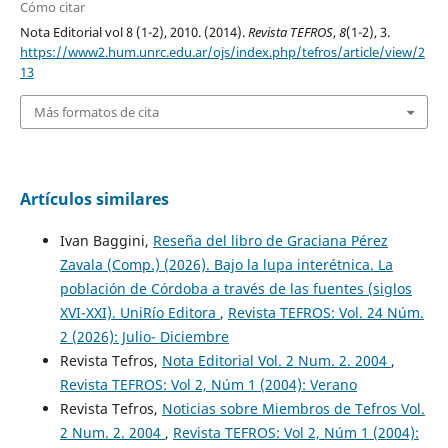
Cómo citar
Nota Editorial vol 8 (1-2), 2010. (2014).
Revista TEFROS
,
8
(1-2), 3.
https://www2.hum.unrc.edu.ar/ojs/index.php/tefros/article/view/2
13
Más formatos de cita
Artículos similares
Ivan Baggini,
Reseña del libro de Graciana Pérez
Zavala (Comp.) (2026). Bajo la lupa interétnica. La
población de Córdoba a través de las fuentes (siglos
XVI-XXI). UniRío Editora
,
Revista TEFROS: Vol. 24 Núm.
2 (2026): Julio- Diciembre
Revista Tefros,
Nota Editorial Vol. 2 Num. 2. 2004
,
Revista TEFROS: Vol 2, Núm 1 (2004): Verano
Revista Tefros,
Noticias sobre Miembros de Tefros Vol.
2 Num. 2. 2004
,
Revista TEFROS: Vol 2, Núm 1 (2004):