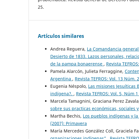
25.
Artículos similares
Andrea Reguera,
La Comandancia general d
Desierto de 1833. Lazos personales, relac
de la pampa bonaerense
,
Revista TEFROS:
Pamela Alarcón, Julieta Ferraggine,
Conten
Argentina
,
Revista TEFROS: Vol. 13 Núm. 2 
Eugenia Néspolo,
Las misiones Jesuíticas 
indígena?.
,
Revista TEFROS: Vol. 5, Núm 1 
Marcela Tamagnini, Graciana Perez Zavala
sobre sus practicas económicas, sociales y
Martha Bechis,
Los pueblos indígenas y l
(2007): Primavera
María Mercedes González Coll, Graciela Fa
organizaciones indígenas”
,
Revista TEFRO