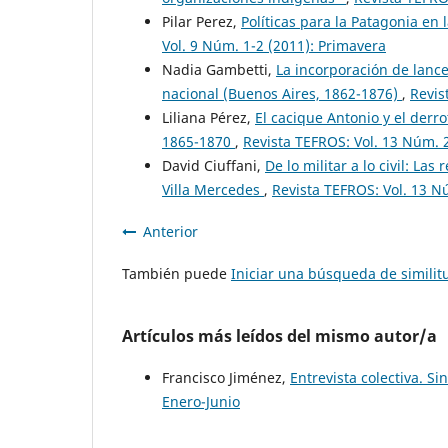
Pilar Perez,
Políticas para la Patagonia en
Vol. 9 Núm. 1-2 (2011): Primavera
Nadia Gambetti,
La incorporación de lance
nacional (Buenos Aires, 1862-1876)
,
Revis
Liliana Pérez,
El cacique Antonio y el derr
1865-1870
,
Revista TEFROS: Vol. 13 Núm. 2
David Ciuffani,
De lo militar a lo civil: La
Villa Mercedes
,
Revista TEFROS: Vol. 13 Nú
Anterior
También puede
Iniciar una búsqueda de simili
Artículos más leídos del mismo autor/a
Francisco Jiménez,
Entrevista colectiva. Si
Enero-Junio