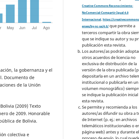
Creative Commons Reconocimiento-
NoComercial-Compartir Igual 4.0
Internacional
.
https://creativecommons.
que permite a
enses/by-nc-sa/4.0/
terceros compartir la obra sie
que se indique su autor y su p
publicación esta revista.
Los autores/as podrán adopta
otros acuerdos de licencia no
exclusiva de distribución de la
versión de la obra publicada (p. 
ación, la gobernanza y el
depositarla en un archivo tele
ial. Documento de
institucional o publicarla en un
aciones de la Unión
volumen monográfico) siempr
se indique la publicación inicial
esta revista.
 Bolivia (2009) Texto
Se permite y recomienda a los
autores/as difundir su obra a t
nero de 2009. Honorable
de Internet (p. ej.: en archivos
ública de Bolivia.
telemáticos institucionales o e
página web) antes y durante e
ión colectiva e
proceso de envío, lo cual pued