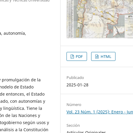
ca, autonomía,
PDF
HTML
Publicado
 y promulgación de la
2025-01-28
 modelo de Estado
sde entonces, el Estado
izado, con autonomías y
Número
y lingüística. Tiene la
Vol. 23 Núm. 1 (2025): Enero - Jun
ón de las Naciones y
utogobierno según usos y
Sección
álisis a la Constitución
Artículos Originales