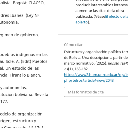
olivia. Bogotá: CLACSO.
producir intercambios interesa
aumentar las citas de la obra
drés Ibáñez. (Ley Nº
publicada. (Véase
El efecto del 
abierto
).
Autonomía.
 régimen de gobierno.
Cómo citar
Estructura y organización político-terr
 pueblos indígenas en las
de Bolivia. Una descripción a partir de
u Solé, A. (Edit) Pueblos
marco normativo. (2025).
Revista TEF
al. Un estudio de las
23
(1), 163-182.
https://www2.hum.unrc.edu.ar/ojs/i
cia: Tirant lo Blanch.
php/tefros/article/view/2043
 y autonomías.
Más formatos de cita
tución boliviana. Revista
-177.
 modelo de organización
origen, estructura y
co Comparado, N° 17: 1-