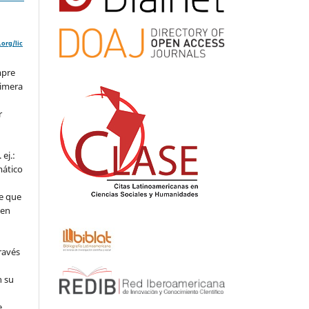
org/lic
mpre
rimera
r
ej.:
mático
e que
 en
ravés
n su
l
e