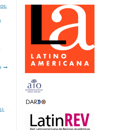
ROS:
n
e
e
6):