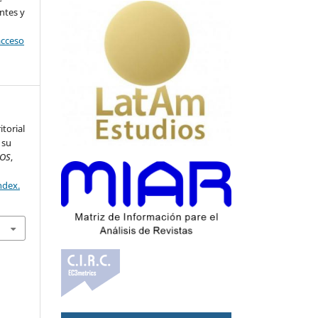
ntes y
acceso
itorial
 su
ROS
,
ndex.