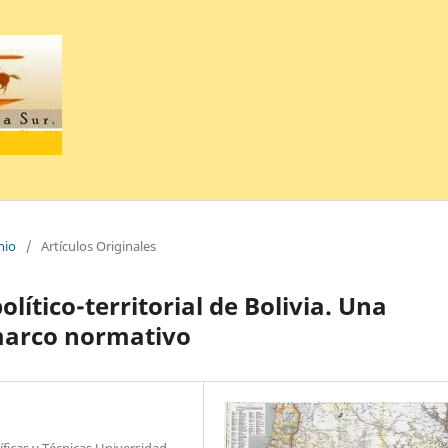
nio
/
Artículos Originales
lítico-territorial de Bolivia. Una
 marco normativo
ficas y Técnicas Universidad