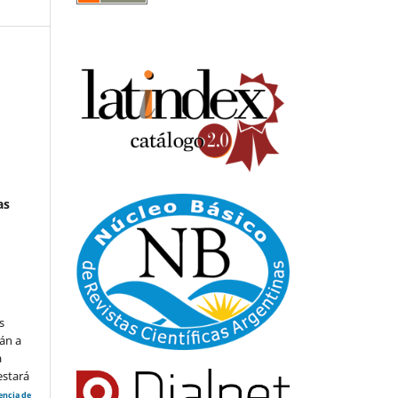
as
s
án a
a
estará
cencia de