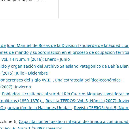
e Juan Manuel de Rosas de la División Izquierda de la Expedición
iones de mando y subordinación en el proceso de ocupación territor
 Vol. 14 Núm. 1 (2016): Enero - Junio
ido y organización del Archivo Salesiano Patagónico de Bahía Blan
(2015): Julio - Diciembre
Bonaerenses del siglo XVIII, ¿Una estrategia política-económica
(2007): Invierno
,
Pobladores cristianos al sur del Río Cuarto: Algunas consideracio
 politicas (1850-1870).
,
Revista TEFROS: Vol. 5, Núm 1 (2007): Invie
a Organización de la Naciones Unidas
,
Revista TEFROS: Vol. 5, Núm
cchinetti,
Capacitación en gestión integral destinado a comunidad
S: Vol. 6, Núm 1 (2008): Invierno