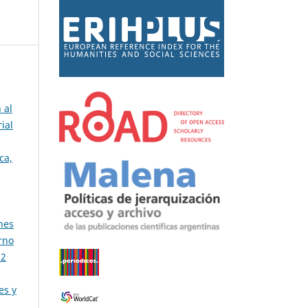
 al
ial
ca,
nes
rno
 2
es y