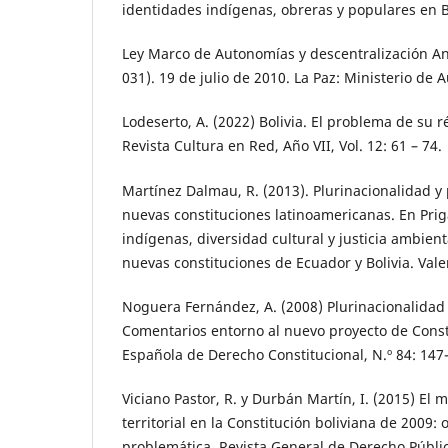
identidades indígenas, obreras y populares en B
Ley Marco de Autonomías y descentralización An
031). 19 de julio de 2010. La Paz: Ministerio de 
Lodeserto, A. (2022) Bolivia. El problema de su
Revista Cultura en Red, Año VII, Vol. 12: 61 – 74.
Martínez Dalmau, R. (2013). Plurinacionalidad y
nuevas constituciones latinoamericanas. En Priga
indígenas, diversidad cultural y justicia ambient
nuevas constituciones de Ecuador y Bolivia. Valen
Noguera Fernández, A. (2008) Plurinacionalidad
Comentarios entorno al nuevo proyecto de Consti
Española de Derecho Constitucional, N.º 84: 147
Viciano Pastor, R. y Durbán Martín, I. (2015) El
territorial en la Constitución boliviana de 2009: 
problemática. Revista General de Derecho Públi