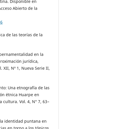
tina. Disponible en
Acceso Abierto de la
16
ica de las teorías de la
gubernamentalidad en la
roximación jurídica,
l. XII, Nº 1, Nueva Serie II,
nto: Una etnografía de las
ión étnica Huarpe en
a cultura. Vol. 4, N° 7, 63–
e la identidad puntana en
ias en torno a los tópicos