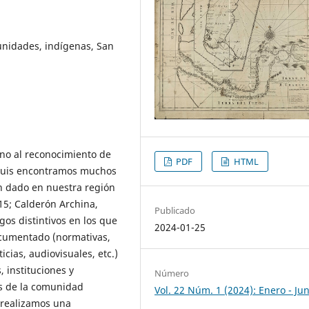
unidades, indígenas, San
orno al reconocimiento de
PDF
HTML
 Luis encontramos muchos
n dado en nuestra región
015; Calderón Archina,
Publicado
gos distintivos en los que
2024-01-25
ocumentado (normativas,
icias, audiovisuales, etc.)
 instituciones y
Número
las de la comunidad
Vol. 22 Núm. 1 (2024): Enero - Jun
, realizamos una