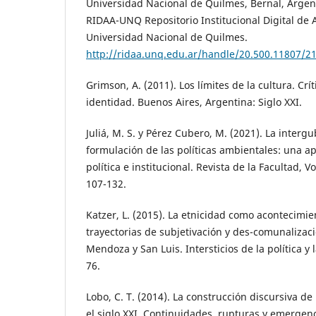
Universidad Nacional de Quilmes, Bernal, Argen
RIDAA-UNQ Repositorio Institucional Digital de 
Universidad Nacional de Quilmes.
http://ridaa.unq.edu.ar/handle/20.500.11807/2
Grimson, A. (2011). Los límites de la cultura. Crít
identidad. Buenos Aires, Argentina: Siglo XXI.
Juliá, M. S. y Pérez Cubero, M. (2021). La inter
formulación de las políticas ambientales: una ap
política e institucional. Revista de la Facultad, Vo
107-132.
Katzer, L. (2015). La etnicidad como acontecimie
trayectorias de subjetivación y des-comunalizac
Mendoza y San Luis. Intersticios de la política y l
76.
Lobo, C. T. (2014). La construcción discursiva d
el siglo XXI. Continuidades, rupturas y emergenc