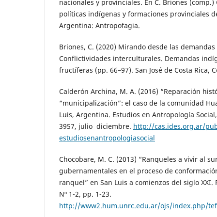
nacionales y provinciales. En C. Briones (comp.)
políticas indígenas y formaciones provinciales d
Argentina: Antropofagia.
Briones, C. (2020) Mirando desde las demandas 
Conflictividades interculturales. Demandas indí
fructíferas (pp. 66–97). San José de Costa Rica, C
Calderón Archina, M. A. (2016) “Reparación histó
“municipalización”: el caso de la comunidad H
Luis, Argentina. Estudios en Antropología Social,
39­57, julio ­ diciembre.
http://cas.ides.org.ar/pub
estudios­en­antropologia­social
Chocobare, M. C. (2013) “Ranqueles a vivir al su
gubernamentales en el proceso de conformaci
ranquel” en San Luis a comienzos del siglo XXI. 
Nº 1-2, pp. 1-23.
http://www2.hum.unrc.edu.ar/ojs/index.php/tef