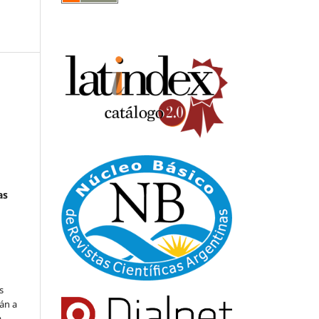
as
s
án a
a