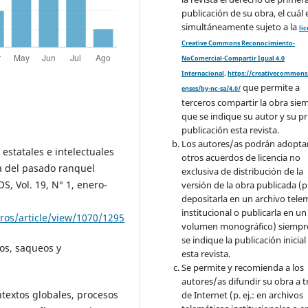
publicación de su obra, el cuál 
simultáneamente sujeto a la
li
Creative Commons Reconocimiento-
NoComercial-Compartir Igual 4.0
Internacional
.
https://creativecommons.
que permite a
enses/by-nc-sa/4.0/
terceros compartir la obra sie
que se indique su autor y su p
publicación esta revista.
Los autores/as podrán adopta
 estatales e intelectuales
otros acuerdos de licencia no
ca del pasado ranquel
exclusiva de distribución de la
S, Vol. 19, N° 1, enero-
versión de la obra publicada (p. 
depositarla en un archivo tele
institucional o publicarla en un
ros/article/view/1070/1295
volumen monográfico) siempr
se indique la publicación inicial
ios, saqueos y
esta revista.
Se permite y recomienda a los
autores/as difundir su obra a t
ntextos globales, procesos
de Internet (p. ej.: en archivos