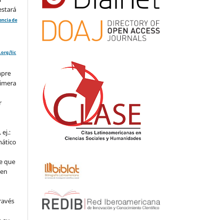
estará
cencia de
org/lic
mpre
rimera
r
ej.:
mático
e que
 en
ravés