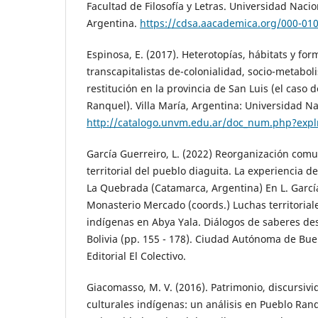
Facultad de Filosofía y Letras. Universidad Nac
Argentina.
https://cdsa.aacademica.org/000-01
Espinosa, E. (2017). Heterotopías, hábitats y for
transcapitalistas de-colonialidad, socio-metabo
restitución en la provincia de San Luis (el caso 
Ranquel). Villa María, Argentina: Universidad Na
http://catalogo.unvm.edu.ar/doc_num.php?exp
García Guerreiro, L. (2022) Reorganización comu
territorial del pueblo diaguita. La experiencia 
La Quebrada (Catamarca, Argentina) En L. García
Monasterio Mercado (coords.) Luchas territorial
indígenas en Abya Yala. Diálogos de saberes de
Bolivia (pp. 155 - 178). Ciudad Autónoma de Bue
Editorial El Colectivo.
Giacomasso, M. V. (2016). Patrimonio, discursivid
culturales indígenas: un análisis en Pueblo Ranq