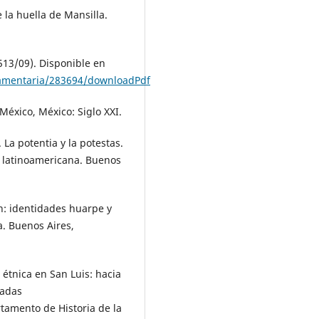
 la huella de Mansilla.
2513/09). Disponible en
lamentaria/283694/downloadPdf
 México, México: Siglo XXI.
La potentia y la potestas.
ca latinoamericana. Buenos
ón: identidades huarpe y
. Buenos Aires,
n étnica en San Luis: hacia
nadas
tamento de Historia de la