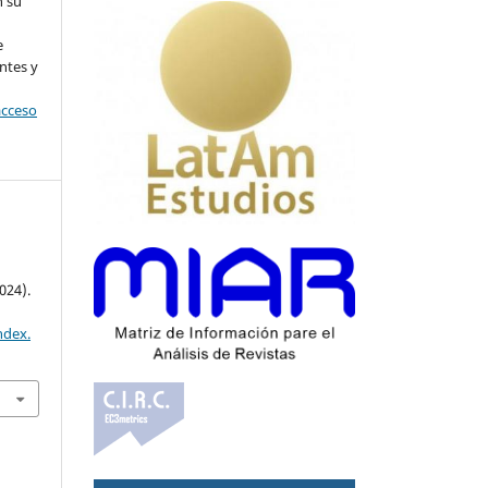
n su
l
e
ntes y
acceso
024).
ndex.