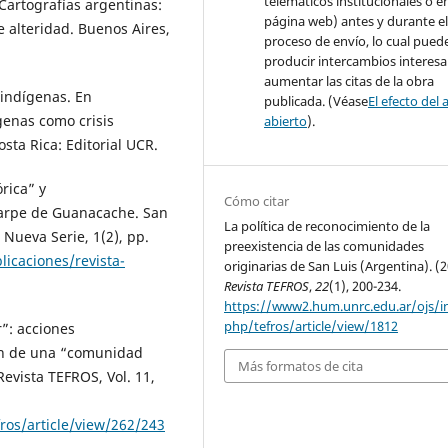
telemáticos institucionales o e
 Cartografías argentinas:
página web) antes y durante e
e alteridad. Buenos Aires,
proceso de envío, lo cual pued
producir intercambios interesa
aumentar las citas de la obra
indígenas. En
publicada. (Véase
El efecto del 
genas como crisis
abierto
).
osta Rica: Editorial UCR.
rica” y
Cómo citar
uarpe de Guanacache. San
La política de reconocimiento de la
 Nueva Serie, 1(2), pp.
preexistencia de las comunidades
licaciones/revista­
originarias de San Luis (Argentina). (2
Revista TEFROS
,
22
(1), 200-234.
https://www2.hum.unrc.edu.ar/ojs/i
php/tefros/article/view/1812
r”: acciones
ón de una “comunidad
Más formatos de cita
Revista TEFROS, Vol. 11,
ros/article/view/262/243