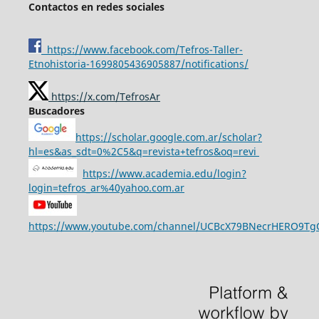
Contactos en redes sociales
https://www.facebook.com/Tefros-Taller-
Etnohistoria-1699805436905887/notifications/
https://x.com/TefrosAr
Buscadores
https://scholar.google.com.ar/scholar?
hl=es&as_sdt=0%2C5&q=revista+tefros&oq=revi
https://www.academia.edu/login?
login=tefros_ar%40yahoo.com.ar
https://www.youtube.com/channel/UCBcX79BNecrHERO9T