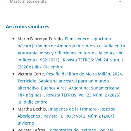
Más formatos de cita
Artículos similares
Mario Fabregat Peredo,
El misionero capuchino
bávaro Jerónimo de Amberga durante su estadía en La
Araucanía: ideas y reflexiones en torno a la educación
indígena (1902-1921)
,
Revista TEFROS: Vol. 24 Núm. 2
(2026): Julio- Diciembre
Victoria Corte,
Reseña del libro de Moira Millán, 2024,
Terricidio. Sabiduría ancestral para un mundo
alternativo. Buenos Aires, Argentina: Sudamericana.
187 páginas.
,
Revista TEFROS: Vol. 23 Núm. 2 (2025):
Julio-diciembre
Martha Bechis,
Imágenes de la Frontera - Rostros
Aborigenes
,
Revista TEFROS: Vol 2, Núm 2 (2004):
Invierno
Revista Tefros,
Comentarios de Lectores
,
Revista