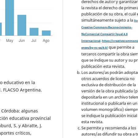
derechos de autor y garantizar
la revista el derecho de primer
publicación de su obra, el cuál 
simultáneamente sujeto a la
li
Creative Commons Reconocimiento-
NoComercial-Compartir Igual 4.0
Internacional
.
https://creativecommons.
que permite a
enses/by-nc-sa/4.0/
terceros compartir la obra sie
que se indique su autor y su p
publicación esta revista.
Los autores/as podrán adopta
otros acuerdos de licencia no
o educativo en la
exclusiva de distribución de la
l. FLACSO Argentina.
versión de la obra publicada (p. 
depositarla en un archivo tele
institucional o publicarla en un
volumen monográfico) siempr
en Córdoba: algunas
se indique la publicación inicial
ación educativa provincial
esta revista.
burd, S. y Abratte, J.
Se permite y recomienda a los
portes críticos,
autores/as difundir su obra a t