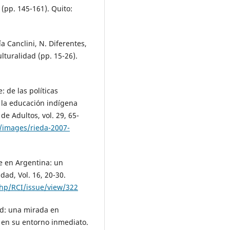
1 (pp. 145-161). Quito:
a Canclini, N. Diferentes,
lturalidad (pp. 15-26).
: de las políticas
 la educación indígena
e Adultos, vol. 29, 65-
a/images/rieda-2007-
üe en Argentina: un
dad, Vol. 16, 20-30.
php/RCI/issue/view/322
dad: una mirada en
 en su entorno inmediato.