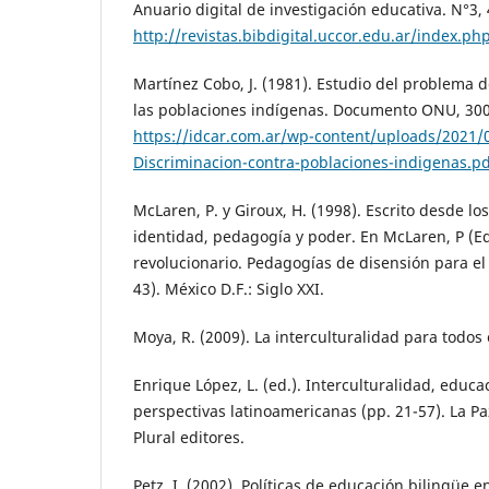
Anuario digital de investigación educativa. N°3
http://revistas.bibdigital.uccor.edu.ar/index.ph
Martínez Cobo, J. (1981). Estudio del problema d
las poblaciones indígenas. Documento ONU, 30
https://idcar.com.ar/wp-content/uploads/2021
Discriminacion-contra-poblaciones-indigenas.pd
McLaren, P. y Giroux, H. (1998). Escrito desde l
identidad, pedagogía y poder. En McLaren, P (Ed
revolucionario. Pedagogías de disensión para el
43). México D.F.: Siglo XXI.
Moya, R. (2009). La interculturalidad para todos
Enrique López, L. (ed.). Interculturalidad, educ
perspectivas latinoamericanas (pp. 21-57). La Pa
Plural editores.
Petz, I. (2002). Políticas de educación bilingüe 