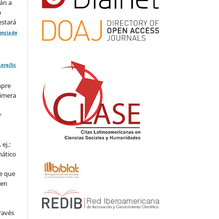
án a
a
estará
cencia de
org/lic
mpre
rimera
r
ej.:
mático
e que
 en
ravés