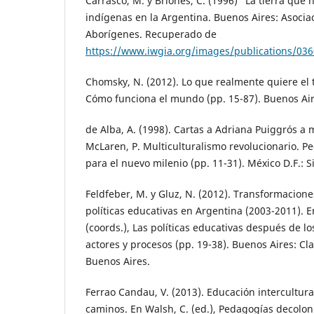
Carrasco, M. y Briones, C. (1996) “La tierra que
indígenas en la Argentina. Buenos Aires: Asoc
Aborígenes. Recuperado de
https://www.iwgia.org/images/publications/036
Chomsky, N. (2012). Lo que realmente quiere el 
Cómo funciona el mundo (pp. 15-87). Buenos Aire
de Alba, A. (1998). Cartas a Adriana Puiggrós a
McLaren, P. Multiculturalismo revolucionario. P
para el nuevo milenio (pp. 11-31). México D.F.: Si
Feldfeber, M. y Gluz, N. (2012). Transformacione
políticas educativas en Argentina (2003-2011). E
(coords.), Las políticas educativas después de los
actores y procesos (pp. 19-38). Buenos Aires: Cl
Buenos Aires.
Ferrao Candau, V. (2013). Educación intercultura
caminos. En Walsh, C. (ed.), Pedagogías decoloni