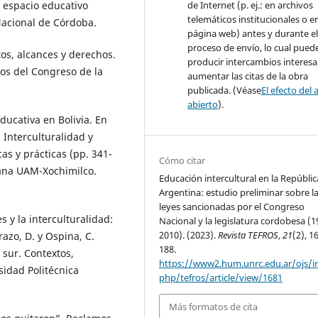
de Internet (p. ej.: en archivos
l espacio educativo
telemáticos institucionales o e
Nacional de Córdoba.
página web) antes y durante e
proceso de envío, lo cual pued
tos, alcances y derechos.
producir intercambios interesa
os del Congreso de la
aumentar las citas de la obra
publicada. (Véase
El efecto del 
abierto
).
educativa en Bolivia. En
, Interculturalidad y
as y prácticas (pp. 341-
Cómo citar
ana UAM-Xochimilco.
Educación intercultural en la Repúblic
Argentina: estudio preliminar sobre l
leyes sancionadas por el Congreso
 y la interculturalidad:
Nacional y la legislatura cordobesa (1
2010). (2023).
Revista TEFROS
,
21
(2), 1
azo, D. y Ospina, C.
188.
 sur. Contextos,
https://www2.hum.unrc.edu.ar/ojs/i
sidad Politécnica
php/tefros/article/view/1681
Más formatos de cita