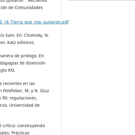
 nos quitaron”. Reclamos
iación de Comunidades
0_18_Tierra_que_nos_quitaron.pdf
tío Sam. En: Chomsky, N.
s: Katz editores.
 manera de prólogo. En
edagogías de disensión
glo XXI.
s recientes en las
n Feldfeber, M. y N. Gluz
 ´90: regulaciones,
acso, Universidad de
l crítica: construyendo
ales: Prácticas