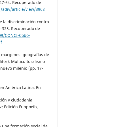
, 47-64. Recuperado de
p/adiv/article/view/3968
e la discriminación contra
0-325. Recuperado de
/09/CONCI-Cobo-
f
os márgenes: geografías de
itor). Multiculturalismo
 nuevo milenio (pp. 17-
 en América Latina. En
ación y ciudadanía
z: Edición Funpoeib,
en una formación social de