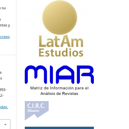
n su
l
e
ntes y
acceso
a
as
993-
62-
ndex.