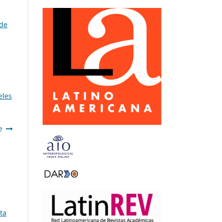
 de
eles
e
ta