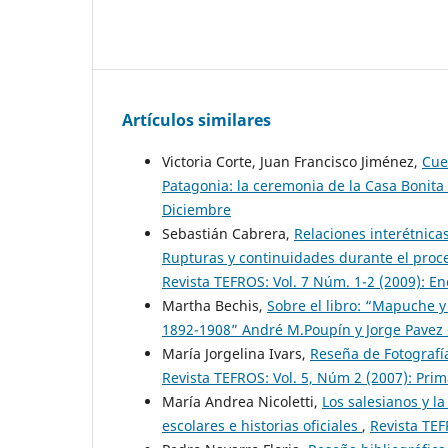
Artículos similares
Victoria Corte, Juan Francisco Jiménez,
Cue
Patagonia: la ceremonia de la Casa Bonita 
Diciembre
Sebastián Cabrera,
Relaciones interétnicas
Rupturas y continuidades durante el proc
Revista TEFROS: Vol. 7 Núm. 1-2 (2009): E
Martha Bechis,
Sobre el libro: “Mapuche y
1892-1908” André M.Poupín y Jorge Pavez
María Jorgelina Ivars,
Reseña de Fotografí
Revista TEFROS: Vol. 5, Núm 2 (2007): Pri
María Andrea Nicoletti,
Los salesianos y l
escolares e historias oficiales
,
Revista TEF