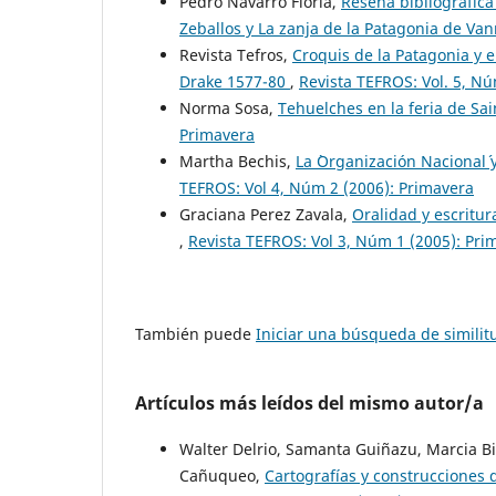
Pedro Navarro Floria,
Reseña bibliográfica 
Zeballos y La zanja de la Patagonia de Va
Revista Tefros,
Croquis de la Patagonia y e
Drake 1577-80
,
Revista TEFROS: Vol. 5, Nú
Norma Sosa,
Tehuelches en la feria de Sai
Primavera
Martha Bechis,
La `Organización Nacional´
TEFROS: Vol 4, Núm 2 (2006): Primavera
Graciana Perez Zavala,
Oralidad y escritur
,
Revista TEFROS: Vol 3, Núm 1 (2005): Pri
También puede
Iniciar una búsqueda de simili
Artículos más leídos del mismo autor/a
Walter Delrio, Samanta Guiñazu, Marcia Bia
Cañuqueo,
Cartografías y construcciones 