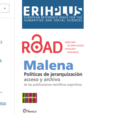
 y
a.
s
,
xtos