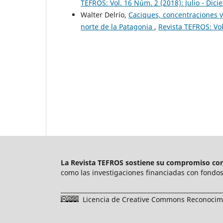
TEFROS: Vol. 16 Núm. 2 (2018): Julio - Dic
Walter Delrío,
Caciques, concentraciones y
norte de la Patagonia
,
Revista TEFROS: Vol
La Revista TEFROS sostiene su compromiso con 
como las investigaciones financiadas con fondos 
______________________________________________________
Licencia de Creative Commons Reconocimie