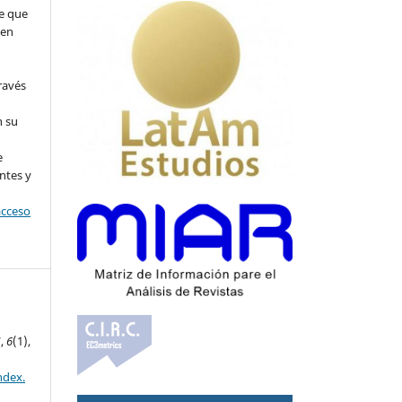
e que
 en
ravés
n su
l
e
ntes y
acceso
S
,
6
(1),
ndex.