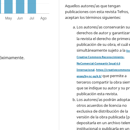
Aquellos autores/as que tengan
publicaciones con esta revista Tefros,
aceptan los términos siguientes:
Los autores/as conservarán su
derechos de autor y garantizar
la revista el derecho de primer
publicación de su obra, el cuál 
simultáneamente sujeto a la
li
próximamente.
Creative Commons Reconocimiento-
NoComercial-Compartir Igual 4.0
Internacional
.
https://creativecommons.
que permite a
enses/by-nc-sa/4.0/
terceros compartir la obra sie
que se indique su autor y su p
publicación esta revista.
Los autores/as podrán adopta
otros acuerdos de licencia no
exclusiva de distribución de la
versión de la obra publicada (p. 
depositarla en un archivo tele
institucional o publicarla en un