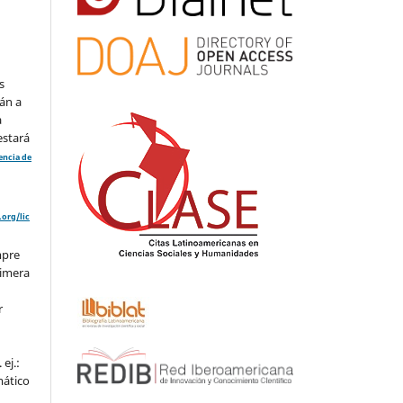
s
án a
a
estará
cencia de
org/lic
mpre
rimera
r
ej.:
mático