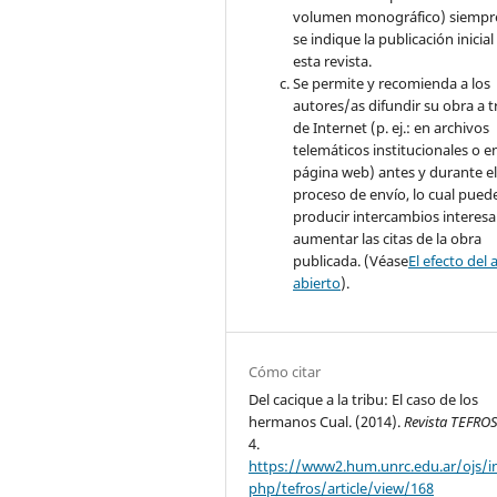
volumen monográfico) siempr
se indique la publicación inicial
esta revista.
Se permite y recomienda a los
autores/as difundir su obra a t
de Internet (p. ej.: en archivos
telemáticos institucionales o e
página web) antes y durante e
proceso de envío, lo cual pued
producir intercambios interesa
aumentar las citas de la obra
publicada. (Véase
El efecto del 
abierto
).
Cómo citar
Del cacique a la tribu: El caso de los
hermanos Cual. (2014).
Revista TEFRO
4.
https://www2.hum.unrc.edu.ar/ojs/i
php/tefros/article/view/168