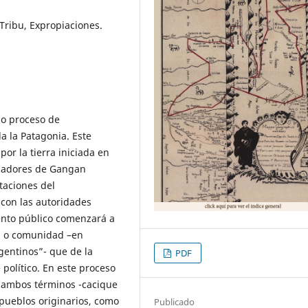
Tribu, Expropiaciones.
do proceso de
a la Patagonia. Este
or la tierra iniciada en
bladores de Gangan
ntaciones del
con las autoridades
iento público comenzará a
u” o comunidad –en
gentinos”- que de la
PDF
político. En este proceso
e ambos términos -cacique
s pueblos originarios, como
Publicado