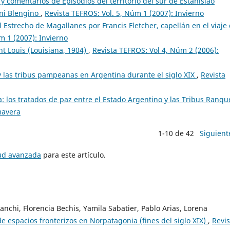
y comentarios de Episodios del territorio del sur de Estanislao
nni Blengino
,
Revista TEFROS: Vol. 5, Núm 1 (2007): Invierno
l Estrecho de Magallanes por Francis Fletcher, capellán en el viaje
m 1 (2007): Invierno
nt Louis (Louisiana, 1904)
,
Revista TEFROS: Vol 4, Núm 2 (2006):
 y las tribus pampeanas en Argentina durante el siglo XIX
,
Revista
a: los tratados de paz entre el Estado Argentino y las Tribus Ranqu
mavera
1-10 de 42
Siguient
tud avanzada
para este artículo.
nchi, Florencia Bechis, Yamila Sabatier, Pablo Arias, Lorena
de espacios fronterizos en Norpatagonia (fines del siglo XIX)
,
Revis