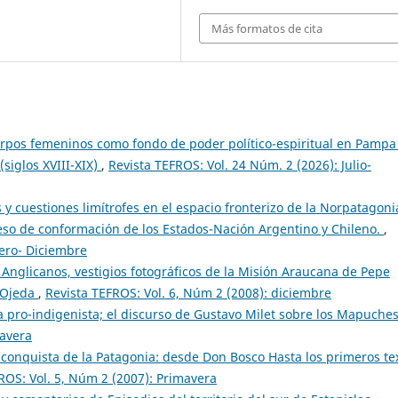
Más formatos de cita
rpos femeninos como fondo de poder político-espiritual en Pampa
(siglos XVIII-XIX)
,
Revista TEFROS: Vol. 24 Núm. 2 (2026): Julio-
 y cuestiones limítrofes en el espacio fronterizo de la Norpatagoni
eso de conformación de los Estados-Nación Argentino y Chileno.
,
nero- Diciembre
 Anglicanos, vestigios fotográficos de la Misión Araucana de Pepe
 Ojeda
,
Revista TEFROS: Vol. 6, Núm 2 (2008): diciembre
a pro-indigenista; el discurso de Gustavo Milet sobre los Mapuche
mavera
a conquista de la Patagonia: desde Don Bosco Hasta los primeros te
ROS: Vol. 5, Núm 2 (2007): Primavera