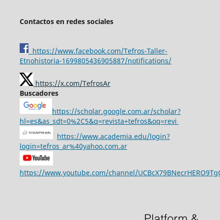
Contactos en redes sociales
https://www.facebook.com/Tefros-Taller-
Etnohistoria-1699805436905887/notifications/
https://x.com/TefrosAr
Buscadores
https://scholar.google.com.ar/scholar?
hl=es&as_sdt=0%2C5&q=revista+tefros&oq=revi
https://www.academia.edu/login?
login=tefros_ar%40yahoo.com.ar
https://www.youtube.com/channel/UCBcX79BNecrHERO9T