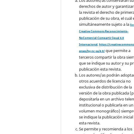
Los autores/as conservarán su
derechos de autor y garantizar
la revista el derecho de primer
publicación de su obra, el cuál 
simultáneamente sujeto a la
li
Creative Commons Reconocimiento-
NoComercial-Compartir Igual 4.0
Internacional
.
https://creativecommons.
que permite a
enses/by-nc-sa/4.0/
terceros compartir la obra sie
que se indique su autor y su p
publicación esta revista.
Los autores/as podrán adopta
otros acuerdos de licencia no
exclusiva de distribución de la
versión de la obra publicada (p. 
depositarla en un archivo tele
institucional o publicarla en un
volumen monográfico) siempr
se indique la publicación inicial
esta revista.
Se permite y recomienda a los