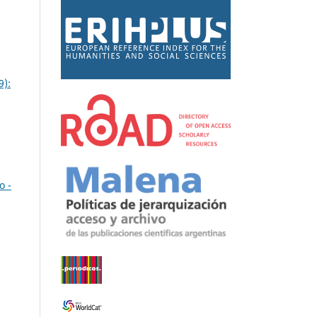
9):
o -