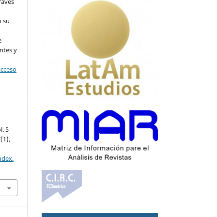
ravés
n su
l
e
ntes y
acceso
. 5
5
(1),
ndex.