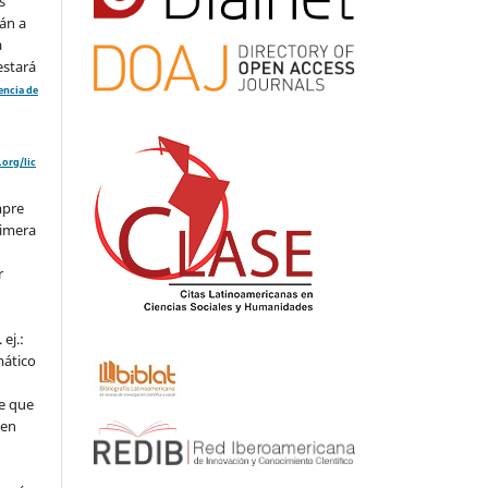
s
án a
a
estará
cencia de
org/lic
mpre
rimera
r
ej.:
mático
e que
 en