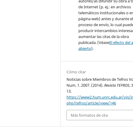
autores/as difundir su obra a t
de Internet (p. ej.: en archivos
telemáticos institucionales o e
página web) antes y durante e
proceso de envío, lo cual pued
producir intercambios interesa
aumentar las citas de la obra
publicada. (Véase
El efecto del 
abierto
).
Cómo citar
Noticias sobre Miembros de Tefros Vol
Num. 1. 2007. (2014).
Revista TEFROS
,
13.
https://www2.hum.unrc.edu.ar/ojs/i
php/tefros/article/view/146
Más formatos de cita