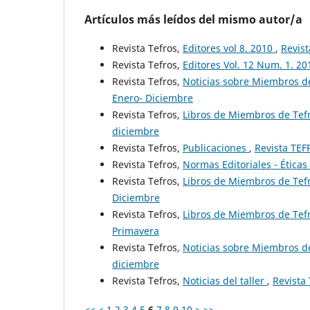
Artículos más leídos del mismo autor/a
Revista Tefros,
Editores vol 8. 2010
,
Revist
Revista Tefros,
Editores Vol. 12 Num. 1. 2
Revista Tefros,
Noticias sobre Miembros de
Enero- Diciembre
Revista Tefros,
Libros de Miembros de Tefr
diciembre
Revista Tefros,
Publicaciones
,
Revista TEF
Revista Tefros,
Normas Editoriales - Ética
Revista Tefros,
Libros de Miembros de Tef
Diciembre
Revista Tefros,
Libros de Miembros de Tefr
Primavera
Revista Tefros,
Noticias sobre Miembros de
diciembre
Revista Tefros,
Noticias del taller
,
Revista
<<
<
1
2
3
4
5
6
7
8
9
10
>
>>