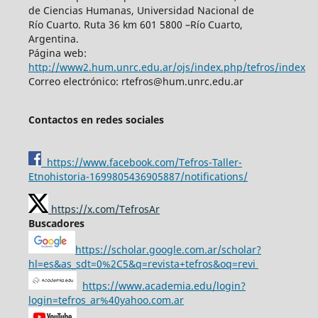
de Ciencias Humanas, Universidad Nacional de
Río Cuarto. Ruta 36 km 601 5800 –Río Cuarto,
Argentina.
Página web:
http://www2.hum.unrc.edu.ar/ojs/index.php/tefros/index
Correo electrónico: rtefros@hum.unrc.edu.ar
Contactos en redes sociales
https://www.facebook.com/Tefros-Taller-
Etnohistoria-1699805436905887/notifications/
https://x.com/TefrosAr
Buscadores
https://scholar.google.com.ar/scholar?
hl=es&as_sdt=0%2C5&q=revista+tefros&oq=revi
https://www.academia.edu/login?
login=tefros_ar%40yahoo.com.ar