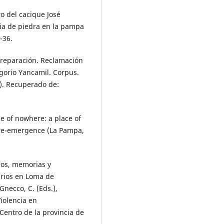
ro del cacique José
ria de piedra en la pampa
-36.
e reparación. Reclamación
egorio Yancamil. Corpus.
1). Recuperado de:
dle of nowhere: a place of
re-emergence (La Pampa,
rpos, memorias y
arios en Loma de
Gnecco, C. (Eds.),
Violencia en
Centro de la provincia de