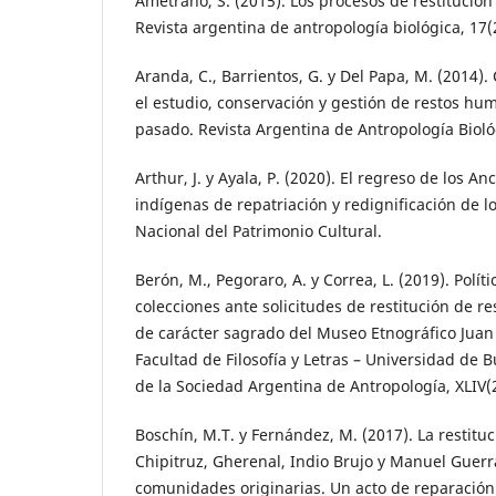
Ametrano, S. (2015). Los procesos de restitución
Revista argentina de antropología biológica, 17(2
Aranda, C., Barrientos, G. y Del Papa, M. (2014)
el estudio, conservación y gestión de restos hu
pasado. Revista Argentina de Antropología Biológ
Arthur, J. y Ayala, P. (2020). El regreso de los A
indígenas de repatriación y redignificación de lo
Nacional del Patrimonio Cultural.
Berón, M., Pegoraro, A. y Correa, L. (2019). Polít
colecciones ante solicitudes de restitución de r
de carácter sagrado del Museo Etnográfico Juan
Facultad de Filosofía y Letras – Universidad de 
de la Sociedad Argentina de Antropología, XLIV(2
Boschín, M.T. y Fernández, M. (2017). La restitu
Chipitruz, Gherenal, Indio Brujo y Manuel Guer
comunidades originarias. Un acto de reparación h