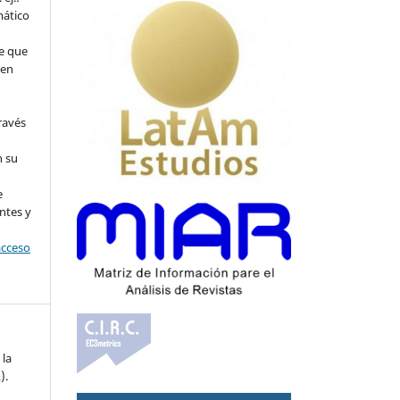
mático
e que
 en
ravés
n su
l
e
ntes y
acceso
 la
).