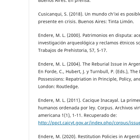
Buenos Aires. En prensa.
Cusicanqui, S. (2018). Un mundo ch’ixi es posib
presente en crisis. Buenos Aires: Tinta Limón.
Endere, M. L. (2000). Patrimonios en disputa: ac
investigación arqueológica y reclamos étnicos 
Trabajos de Prehistoria, 57, 5-17.
Endere, M. L. (2004). The Reburial Issue in Arge
En Forde, C., Hubert, J. y Turnbull, P. (Eds.), Th
Possessions: Repatriation in Principle, Policy, an
London: Routledge.
Endere, M. L. (2011). Cacique Inacayal. La primer
humanos ordenada por ley. Corpus. Archivos virt
americana 1(1), 1-11. Recuperado de:
http://ppct.caicyt.gov.ar/index.php/corpus/iss
Endere, M. (2020). Restitution Policies in Argent