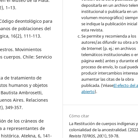
 en el Museo de la Plata.
depositarla en un archivo tele
), 1–13.
institucional o publicarla en un
volumen monográfico) siempr
. Código deontológico para
se indique la publicación inicial
manos de poblaciones del
esta revista.
ica, 16(2), 111-113.
Se permite y recomienda a los
autores/as difundir su obra a t
de Internet (p. ej.: en archivos
ncestros. Movimientos
telemáticos institucionales o e
s cuerpos. Chile: Servicio
página web) antes y durante e
proceso de envío, lo cual pued
producir intercambios interesa
ica de tratamiento de
aumentar las citas de la obra
estos humanos y objetos
publicada. (Véase
El efecto del 
abierto
).
 Bautista Ambrosetti,
Buenos Aires. Relaciones
), 349-357.
Cómo citar
ción de los cráneos de
La Restitución de cuerpos indígenas y
ra a representantes de
colonialidad de la ancestralidad. (2022
istórica. Atekna, 6, 141-
Revista TEFROS
,
20
(1), 59-78.