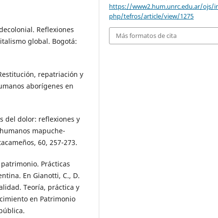
https://www2.hum.unrc.edu.ar/ojs/i
php/tefros/article/view/1275
 decolonial. Reflexiones
Más formatos de cita
italismo global. Bogotá:
estitución, repatriación y
 humanos aborígenes en
 del dolor: reflexiones y
os humanos mapuche-
tacameños, 60, 257-273.
y patrimonio. Prácticas
tina. En Gianotti, C., D.
alidad. Teoría, práctica y
ocimiento en Patrimonio
pública.