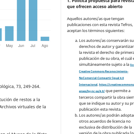
1. Política propuesta para revist
que ofrecen acceso abierto
Aquellos autores/as que tengan
publicaciones con esta revista Tefros,
aceptan los términos siguientes:
Los autores/as conservarán su
derechos de autor y garantizar
la revista el derecho de primer
publicación de su obra, el cuál 
simultáneamente sujeto a la
li
Creative Commons Reconocimiento-
NoComercial-Compartir Igual 4.0
Internacional
.
https://creativecommons.
lógica, 73, 249-264.
que permite a
enses/by-nc-sa/4.0/
terceros compartir la obra sie
tución de restos a la
que se indique su autor y su p
rchivos virtuales de la
publicación esta revista.
Los autores/as podrán adopta
otros acuerdos de licencia no
exclusiva de distribución de la
versión de la obra publicada (p. 