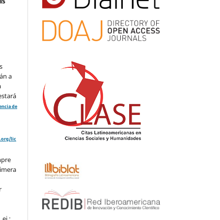
as
s
án a
a
estará
cencia de
org/lic
mpre
rimera
r
ej.: