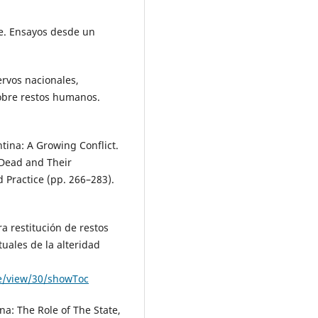
le. Ensayos desde un
ervos nacionales,
sobre restos humanos.
ntina: A Growing Conflict.
e Dead and Their
d Practice (pp. 266–283).
a restitución de restos
uales de la alteridad
ue/view/30/showToc
ina: The Role of The State,