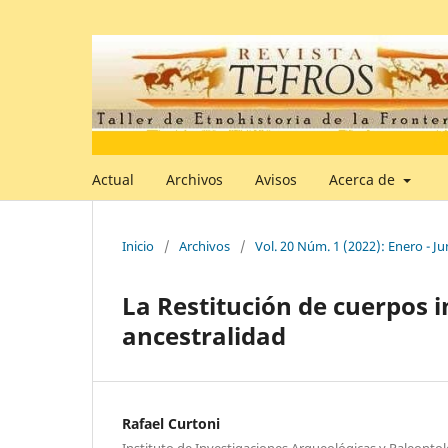
Actual
Archivos
Avisos
Acerca de
Inicio
/
Archivos
/
Vol. 20 Núm. 1 (2022): Enero - Ju
La Restitución de cuerpos i
ancestralidad
Rafael Curtoni
Instituto de Investigaciones Arqueológicas y Paleontol