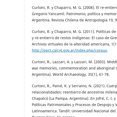
Curtoni, R. y Chaparro, M. G. (2008). El re-entier
Gregorio Yancamil. Patrimonio, política y memo
Argentina. Revista Chilena de Antropología 19, 9
Curtoni, R. y Chaparro, M. G. (2011). Políticas d
y re-entierro de restos indígenas: El caso de Gr
Archivos virtuales de la alteridad americana, 1(
http://ppct.caicyt.gov.ar/index.php/corpus
.
Curtoni, R., Lazzari, A. y Lazzari, M. (2003). Mid
war memories, commemoration and aboriginal 
Argentina). World Archaeology, 35(1), 61-78.
Curtoni, R., Painé, K. y Serraino, N. (2021). Cue
relacionalidades: reentierro de ancestros milen
Chapalcó (La Pampa, Argentina). En Jofré, C. I. y 
Políticas Patrimoniales y Procesos de Despojo y 
Latinoamerica. Tandil: Universidad Nacional del 