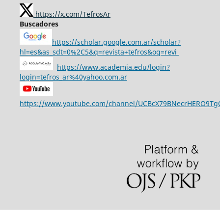
https://x.com/TefrosAr
Buscadores
https://scholar.google.com.ar/scholar?
hl=es&as_sdt=0%2C5&q=revista+tefros&oq=revi
https://www.academia.edu/login?
login=tefros_ar%40yahoo.com.ar
https://www.youtube.com/channel/UCBcX79BNecrHERO9T