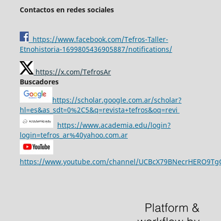
Contactos en redes sociales
https://www.facebook.com/Tefros-Taller-
Etnohistoria-1699805436905887/notifications/
https://x.com/TefrosAr
Buscadores
https://scholar.google.com.ar/scholar?
hl=es&as_sdt=0%2C5&q=revista+tefros&oq=revi
https://www.academia.edu/login?
login=tefros_ar%40yahoo.com.ar
https://www.youtube.com/channel/UCBcX79BNecrHERO9T