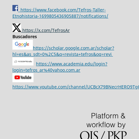
https://www.facebook.com/Tefros-Taller-
Etnohistoria-1699805436905887/notifications/
https://x.com/TefrosAr
Buscadores
https://scholar.google.com.ar/scholar?
hl=es&as_sdt=0%2C5&q=revista+tefros&oq=revi
https://www.academia.edu/login?
login=tefros_ar%40yahoo.com.ar
https://www.youtube.com/channel/UCBcX79BNecrHERO9T