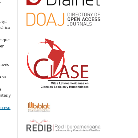
r
ej.:
mático
e que
 en
ravés
n su
l
e
ntes y
acceso