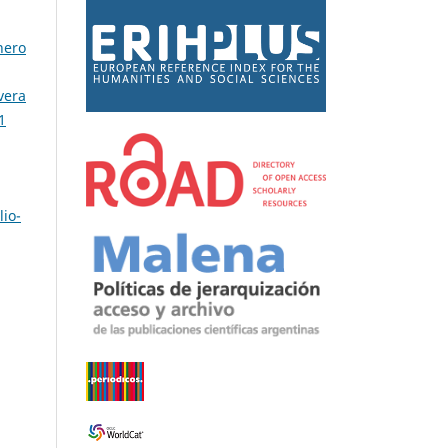
nero
vera
1
lio-