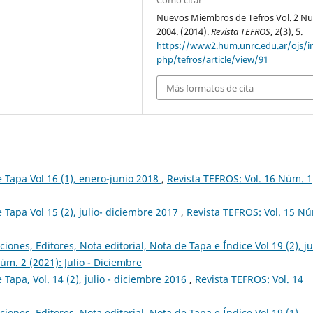
Cómo citar
Nuevos Miembros de Tefros Vol. 2 Nu
2004. (2014).
Revista TEFROS
,
2
(3), 5.
https://www2.hum.unrc.edu.ar/ojs/i
php/tefros/article/view/91
Más formatos de cita
de Tapa Vol 16 (1), enero-junio 2018
,
Revista TEFROS: Vol. 16 Núm. 1
e Tapa Vol 15 (2), julio- diciembre 2017
,
Revista TEFROS: Vol. 15 N
ciones, Editores, Nota editorial, Nota de Tapa e Índice Vol 19 (2), ju
úm. 2 (2021): Julio - Diciembre
e Tapa, Vol. 14 (2), julio - diciembre 2016
,
Revista TEFROS: Vol. 14
ciones, Editores, Nota editorial, Nota de Tapa e Índice Vol 19 (1),