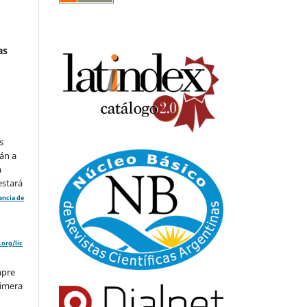
as
s
án a
a
estará
cencia de
org/lic
mpre
rimera