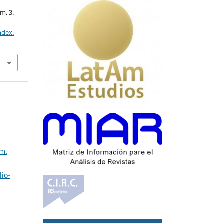
m. 3.
ndex.
úm.
lio-