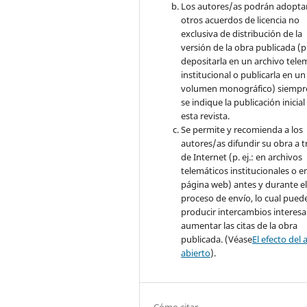
Los autores/as podrán adopta
otros acuerdos de licencia no
exclusiva de distribución de la
versión de la obra publicada (p. 
depositarla en un archivo tele
institucional o publicarla en un
volumen monográfico) siempr
se indique la publicación inicial
esta revista.
Se permite y recomienda a los
autores/as difundir su obra a t
de Internet (p. ej.: en archivos
telemáticos institucionales o e
página web) antes y durante e
proceso de envío, lo cual pued
producir intercambios interesa
aumentar las citas de la obra
publicada. (Véase
El efecto del 
abierto
).