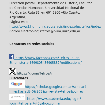
Dirección postal: Departamento de Historia, Facultad
de Ciencias Humanas, Universidad Nacional de
Río Cuarto. Ruta 36 km 601 5800 –Río Cuarto,
Argentina.
Página web:
http://www2.hum.unrc.edu.ar/ojs/index.php/tefros/index
Correo electrónico: rtefros@hum.unrc.edu.ar
Contactos en redes sociales
https://www.facebook.com/Tefros-Taller-
Etnohistoria-1699805436905887/notifications/
https://x.com/TefrosAr
Buscadores
https://scholar.google.com.ar/scholar?
hl=es&as_sdt=0%2C5&q=revista+tefros&oq=revi
https://www.academia.edu/login?
login=tefros_ar%40yahoo.com.ar