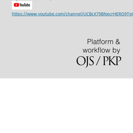
https://www.youtube.com/channel/UCBcX79BNecrHERO9T